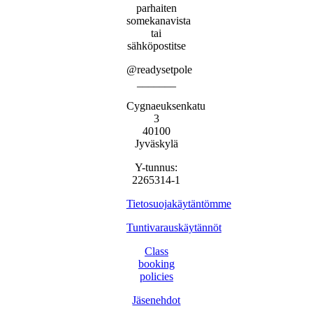
parhaiten
somekanavista
tai
sähköpostitse
@readysetpole
_______
Cygnaeuksenkatu
3
40100
Jyväskylä
Y-tunnus:
2265314-1
Tietosuojakäytäntömme
Tuntivarauskäytännöt
Class
booking
policies
Jäsenehdot