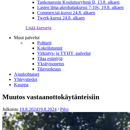
Tankotanssin Koulutusryhmä II, 13.8. alkaen
Lasten ilma-akrobatiakurssi 7-10v, 19.8. alkaen
Commercial-kurssi 24.8. alkaen
Twerk-kurssi 24.8. alkaen
Lisää kursseja
Muut palvelut
Polttarit
Kokeilutunnit
Virkistys- ja TYHY -palvelut
Tilaa esiintyjä
Yksityisopetus
Tilavuokraus
Ajankohtaiset
Yhteystiedot
Kauppa
Muutos vastaanottokäytänteisiin
Julkaistu
19.8.2024
19.8.2024
/
Pilvi