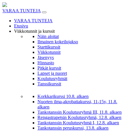
Skip
to
VARAA TUNTEJA
content
VARAA TUNTEJA
Etusivu
Viikkotunnit ja kurssit
Näin aloitat
Ilmainen kokeilujakso
Starttikurssit
Viikkotunnit
Jäsenyys
Hinnasto
Pitkät kurssit
Lapset ja nuoret
Koulutusryhmät
Tanssikurssit
Korkkarikurssi 10.8. alkaen
Nuorten ilma-akrobatiakurssi, 11-15v, 11.8.
alkaen
Tankotanssin Koulutusryhmä III, 11.8. alkaen
Rengastrapetsin Koulutusryhmä, 12.8. alkaen
Tankotanssin Koulutusryhmä I, 12.8. alkaen
Tankotanssin peruskurssi, 13.8. alkaen