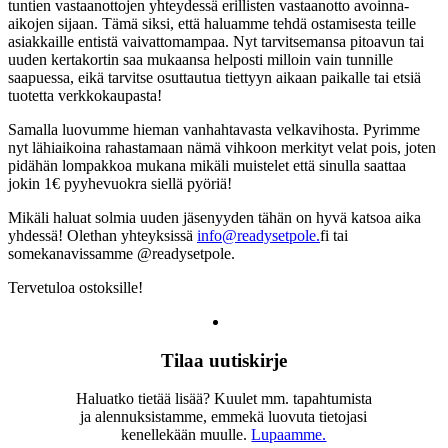
tuntien vastaanottojen yhteydessä erillisten vastaanotto avoinna-
aikojen sijaan. Tämä siksi, että haluamme tehdä ostamisesta teille
asiakkaille entistä vaivattomampaa. Nyt tarvitsemansa pitoavun tai
uuden kertakortin saa mukaansa helposti milloin vain tunnille
saapuessa, eikä tarvitse osuttautua tiettyyn aikaan paikalle tai etsiä
tuotetta verkkokaupasta!
Samalla luovumme hieman vanhahtavasta velkavihosta. Pyrimme
nyt lähiaikoina rahastamaan nämä vihkoon merkityt velat pois, joten
pidähän lompakkoa mukana mikäli muistelet että sinulla saattaa
jokin 1€ pyyhevuokra siellä pyöriä!
Mikäli haluat solmia uuden jäsenyyden tähän on hyvä katsoa aika
yhdessä! Olethan yhteyksissä
info@readysetpole.
fi tai
somekanavissamme @readysetpole.
Tervetuloa ostoksille!
Tilaa uutiskirje
Haluatko tietää lisää? Kuulet mm. tapahtumista
ja alennuksistamme, emmekä luovuta tietojasi
kenellekään muulle.
Lupaamme.