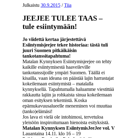
Julkaistu
30.9.2015
/
Tiia
JEEJEE TULEE TAAS –
tule esiintymään!
Jo viidettä kertaa järjestettävä
Esiintymisjeejee tekee historiaa: tästä tuli
juuri Suomen pitkäikäisin
tankotanssitapahtuma!
Matalan Kynnyksen Esiintymisjeejee on tehty
kaikille esiintymisestä haaveileville
tankotanssijoille ympäri Suomen. Täällä ei
kisailla, vaan ideana on päästää lajin harrastajat
kokeilemaan esiintymistä – matalalla
kynnyksellä. Tapahtumalla haluamme viestittää
rakkautta lajiin ja rohkaista sinua kokeilemaan
oman esityksen tekemistä. Koska
epämukavuusalueelle meneminen voi muuttaa
(tanko)elämäsi!
Jos lava ei vielä ole intohimosi, tervetuloa
yleisöön inspiroitumaan hienoista esityksistä.
Matalan Kynnyksen EsiintymisJeeJee vol. V
Lauantaina 14.11. klo 16 – 19