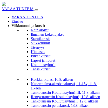
Skip
to
VARAA TUNTEJA
content
VARAA TUNTEJA
Etusivu
Viikkotunnit ja kurssit
Näin aloitat
Ilmainen kokeilujakso
Starttikurssit
Viikkotunnit
Jäsenyys
Hinnasto
Pitkät kurssit
Lapset ja nuoret
Koulutusryhmät
Tanssikurssit
Korkkarikurssi 10.8. alkaen
Nuorten ilma-akrobatiakurssi, 11-15v, 11.8.
alkaen
Tankotanssin Koulutusryhmä III, 11.8. alkaen
Rengastrapetsin Koulutusryhmä, 12.8. alkaen
Tankotanssin Koulutusryhmä I, 12.8. alkaen
Tankotanssin peruskurssi, 13.8. alkaen