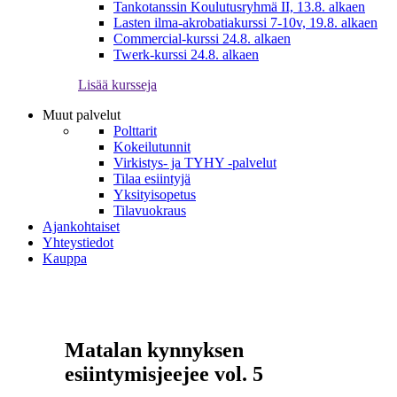
Tankotanssin Koulutusryhmä II, 13.8. alkaen
Lasten ilma-akrobatiakurssi 7-10v, 19.8. alkaen
Commercial-kurssi 24.8. alkaen
Twerk-kurssi 24.8. alkaen
Lisää kursseja
Muut palvelut
Polttarit
Kokeilutunnit
Virkistys- ja TYHY -palvelut
Tilaa esiintyjä
Yksityisopetus
Tilavuokraus
Ajankohtaiset
Yhteystiedot
Kauppa
Matalan kynnyksen
esiintymisjeejee vol. 5