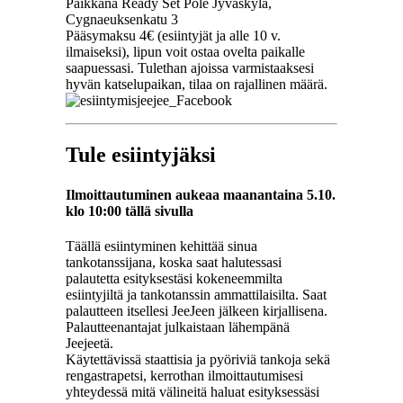
Paikkana Ready Set Pole Jyväskylä,
Cygnaeuksenkatu 3
Pääsymaksu 4€ (esiintyjät ja alle 10 v.
ilmaiseksi), lipun voit ostaa ovelta paikalle
saapuessasi. Tulethan ajoissa varmistaaksesi
hyvän katselupaikan, tilaa on rajallinen määrä.
Tule esiintyjäksi
Ilmoittautuminen aukeaa maanantaina 5.10.
klo 10:00 tällä sivulla
Täällä esiintyminen kehittää sinua
tankotanssijana, koska saat halutessasi
palautetta esityksestäsi kokeneemmilta
esiintyjiltä ja tankotanssin ammattilaisilta. Saat
palautteen itsellesi JeeJeen jälkeen kirjallisena.
Palautteenantajat julkaistaan lähempänä
Jeejeetä.
Käytettävissä staattisia ja pyöriviä tankoja sekä
rengastrapetsi, kerrothan ilmoittautumisesi
yhteydessä mitä välineitä haluat esityksessäsi