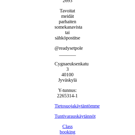
2693
Tavoitat
meidät
parhaiten
somekanavista
tai
sähköpostitse
@readysetpole
_______
Cygnaeuksenkatu
3
40100
Jyväskylä
Y-tunnus:
2265314-1
Tietosuojakäytäntömme
Tuntivarauskäytännöt
Class
booking