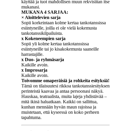
käyttää ja tuot mahdollisen muun rekvisiitan itse
mukanasi.
MUKANA 4 SARJAA:
× Aloittelevien sarja
Sopii korkeintaan kolme kertaa tankotanssissa
esiintyneille, joilla ei ole vielä kokemusta
tankotanssikilpailuista.
x Kokeneempien sarja
Sopii yli kolme kertaa tankotanssissa
esiintyneille tai jo kisakokemusta saaneille
harrastajille.
x Duo- ja ryhmäsarja
Kaikille avoin.
x Improsarja
Kaikille avoin.
Toivomme omaperäisiä ja rohkeita esityksiä!
Tämä on tilaisuutesi rikkoa tankotanssiesityksen
perinteistä kaavaa ja antaa persoonasi näkyä.
Hauskaa, teatraalista, muita lajeja yhdistävää –
mitä ikinä haluatkaan. Kaikki on sallittua,
kunhan mennään hyvän maun rajoissa ja
muistetaan, että kyseessä on koko perheen
tapahtuma.