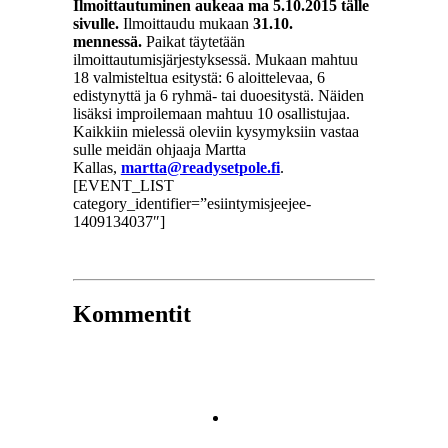
Ilmoittautuminen aukeaa ma 5.10.2015 tälle
sivulle.
Ilmoittaudu mukaan
31.10.
mennessä.
Paikat täytetään
ilmoittautumisjärjestyksessä. Mukaan mahtuu
18 valmisteltua esitystä: 6 aloittelevaa, 6
edistynyttä ja 6 ryhmä- tai duoesitystä. Näiden
lisäksi improilemaan mahtuu 10 osallistujaa.
Kaikkiin mielessä oleviin kysymyksiin vastaa
sulle meidän ohjaaja Martta
Kallas,
martta@readysetpole.fi
.
[EVENT_LIST
category_identifier=”esiintymisjeejee-
1409134037″]
Kommentit