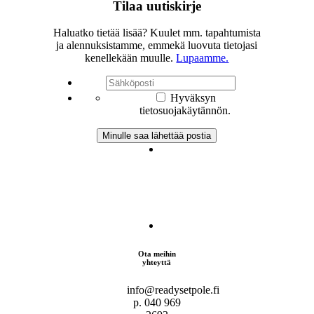
Tilaa uutiskirje
Haluatko tietää lisää? Kuulet mm. tapahtumista
ja alennuksistamme, emmekä luovuta tietojasi
kenellekään muulle.
Lupaamme.
Hyväksyn
tietosuojakäytännön.
Ota meihin
yhteyttä
info@readysetpole.fi
p. 040 969