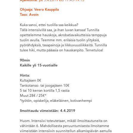
Ajankohta:
pe 5.4.2019 klo 17:45-19:15
Ohjaaja:
Veera Kauppila
Taso
:
Avoin
Kuka sanoi, ettei tuolilla saa keikkua?
Tällä intensiivillä saa, ja ihan luvan kanssa! Tunnilla
opettelemme hauskoja, akrobatiavaikutteisia temppuja
tuolin avulla. Teemme mm. erilaisia tuolin ylityksiä,
pyörähdyksiä, tasapainoja ja liikkuvuusliikkeitä. Tunnilla
tulee hiki, mutta pääasia on hauskanpito. Tervetuloa!
90min
Kaikille yli 15-vuotiaille
Hinta:
Kultajäsen 0€
Tankotanssi- tai joogajäsen 10€
5 tai 10 kerran kortilla 1,5 rastia
Muut 28€ / 25€*
*työtön, opiskelija, eläkeläinen, kotivanhempi
Ilmoittaudu viimeistään: 4.4.2019
Huom. Intensiivi toteutetaan, mikäli ilmoittautuneita on
vähintään 6. Mahdollisesta peruuntumisesta ilmoitamme
viimeistään intensiivin suunnitellun alkamispäivän aamulla