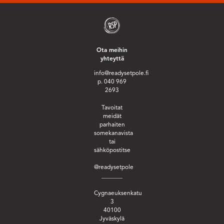
Ota meihin
yhteyttä
info@readysetpole.fi
p. 040 969
2693
Tavoitat
meidät
parhaiten
somekanavista
tai
sähköpostitse
@readysetpole
_______
Cygnaeuksenkatu
3
40100
Jyväskylä