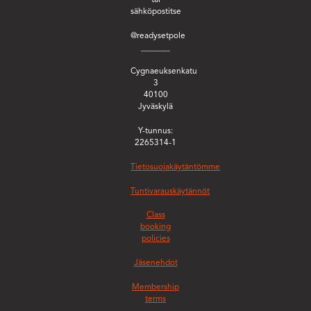
sähköpostitse
@readysetpole
_______
Cygnaeuksenkatu
3
40100
Jyväskylä
Y-tunnus:
2265314-1
Tietosuojakäytäntömme
Tuntivarauskäytännöt
Class
booking
policies
Jäsenehdot
Membership
terms