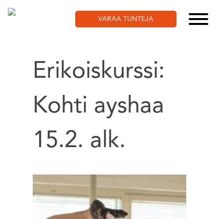
Skip
to
VARAA TUNTEJA
content
Erikoiskurssi:
Kohti ayshaa
15.2. alk.