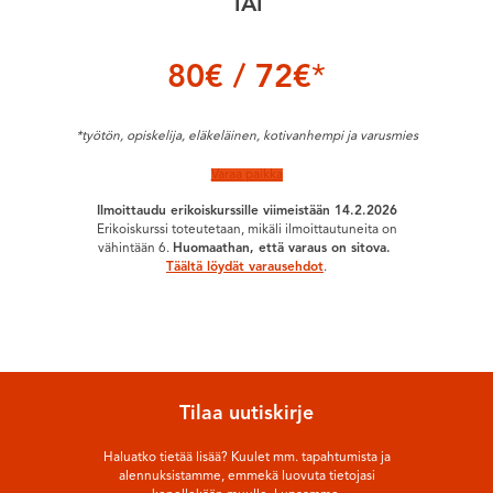
TAI
80€ / 72€
*
*työtön, opiskelija, eläkeläinen, kotivanhempi
ja varusmies
Varaa paikka
Ilmoittaudu erikoiskurssille viimeistään 14.2.2026
Erikoiskurssi toteutetaan, mikäli ilmoittautuneita on
vähintään 6.
Huomaathan, että varaus on sitova.
Täältä löydät varausehdot
.
Tilaa uutiskirje
Haluatko tietää lisää? Kuulet mm. tapahtumista ja
alennuksistamme, emmekä luovuta tietojasi