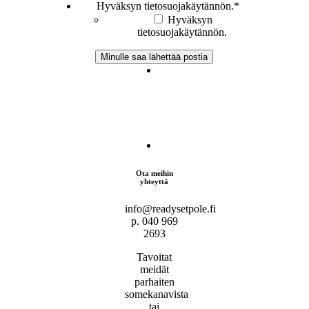
Hyväksyn tietosuojakäytännön.
*
Hyväksyn
tietosuojakäytännön.
Ota meihin
yhteyttä
info@readysetpole.fi
p. 040 969
2693
Tavoitat
meidät
parhaiten
somekanavista
tai