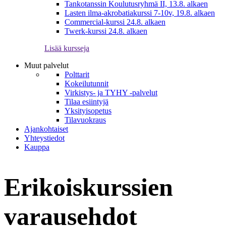
Tankotanssin Koulutusryhmä II, 13.8. alkaen
Lasten ilma-akrobatiakurssi 7-10v, 19.8. alkaen
Commercial-kurssi 24.8. alkaen
Twerk-kurssi 24.8. alkaen
Lisää kursseja
Muut palvelut
Polttarit
Kokeilutunnit
Virkistys- ja TYHY -palvelut
Tilaa esiintyjä
Yksityisopetus
Tilavuokraus
Ajankohtaiset
Yhteystiedot
Kauppa
Erikoiskurssien
varausehdot