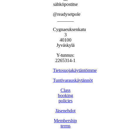
sähköpostitse
@readysetpole
_______
Cygnaeuksenkatu
3
40100
Jyväskylä
Y-tunnus:
2265314-1
Tietosuojakäytäntömme
Tuntivarauskäytännöt
Class
booking
policies
Jäsenehdot
Membership
terms