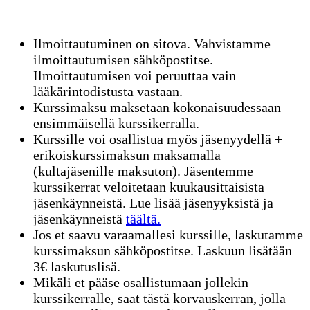
Ilmoittautuminen on sitova. Vahvistamme
ilmoittautumisen sähköpostitse.
Ilmoittautumisen voi peruuttaa vain
lääkärintodistusta vastaan.
Kurssimaksu maksetaan kokonaisuudessaan
ensimmäisellä kurssikerralla.
Kurssille voi osallistua myös jäsenyydellä +
erikoiskurssimaksun maksamalla
(kultajäsenille maksuton). Jäsentemme
kurssikerrat veloitetaan kuukausittaisista
jäsenkäynneistä. Lue lisää jäsenyyksistä ja
jäsenkäynneistä
täältä.
Jos et saavu varaamallesi kurssille, laskutamme
kurssimaksun sähköpostitse. Laskuun lisätään
3€ laskutuslisä.
Mikäli et pääse osallistumaan jollekin
kurssikerralle, saat tästä korvauskerran, jolla