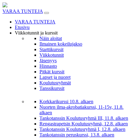
Skip
to
VARAA TUNTEJA
content
VARAA TUNTEJA
Etusivu
Viikkotunnit ja kurssit
Näin aloitat
Ilmainen kokeilujakso
Starttikurssit
Viikkotunnit
Jäsenyys
Hinnasto
Pitkät kurssit
Lapset ja nuoret
Koulutusryhmät
Tanssikurssit
Korkkarikurssi 10.8. alkaen
Nuorten ilma-akrobatiakurssi, 11-15v, 11.8.
alkaen
Tankotanssin Koulutusryhmä III, 11.8. alkaen
Rengastrapetsin Koulutusryhmä, 12.8. alkaen
Tankotanssin Koulutusryhmä I, 12.8. alkaen
Tankotanssin peruskurssi, 13.8. alkaen