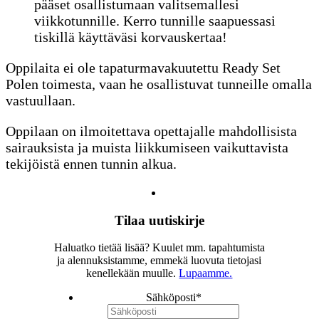
pääset osallistumaan valitsemallesi
viikkotunnille. Kerro tunnille saapuessasi
tiskillä käyttäväsi korvauskertaa!
Oppilaita ei ole tapaturmavakuutettu Ready Set
Polen toimesta, vaan he osallistuvat tunneille omalla
vastuullaan.
Oppilaan on ilmoitettava opettajalle mahdollisista
sairauksista ja muista liikkumiseen vaikuttavista
tekijöistä ennen tunnin alkua.
Tilaa uutiskirje
Haluatko tietää lisää? Kuulet mm. tapahtumista
ja alennuksistamme, emmekä luovuta tietojasi
kenellekään muulle.
Lupaamme.
Sähköposti
*