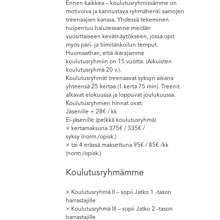
Ennen kaikkea – koulutusryhmissämme on
motivoiva ja kannustava ryhmähenki samojen
treenaajien kanssa. Yhdessä tekeminen
huipentuu halutessanne meidän
vuosittaiseen kevätnäytökseen, jossa opit
myös pari- ja tiimitankoilun temput.
Huomaathan, että ikärajamme
koulutusryhmiin on 15 vuotta. (Aikuisten
koulutusryhmä 20 v.).
Koulutusryhmät treenaavat syksyn aikana
yhteensä 25 kertaa (1 kerta 75 min). Treenit
alkavat elokuussa ja loppuvat joulukuussa.
Koulutusryhmien hinnat ovat:
Jäsenille + 28€ / kk
Ei-jäsenille (pelkkä koulutusryhmä)
× kertamaksuna 375€ / 335€ /
syksy (norm./opisk.)
× tai 4 erässä maksettuna 95€ / 85€ /kk
(norm./opisk.)
Koulutusryhmämme
× Koulutusryhmä II – sopii Jatko 1 -tason
harrastajille
× Koulutusryhmä III – sopii Jatko 2 -tason
harrastajille