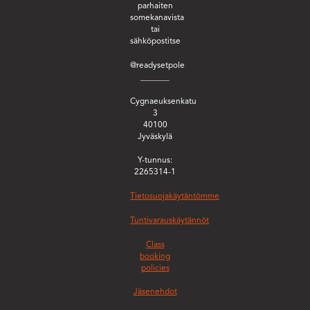
parhaiten
somekanavista
tai
sähköpostitse
@readysetpole
_______
Cygnaeuksenkatu
3
40100
Jyväskylä
Y-tunnus:
2265314-1
Tietosuojakäytäntömme
Tuntivarauskäytännöt
Class
booking
policies
Jäsenehdot