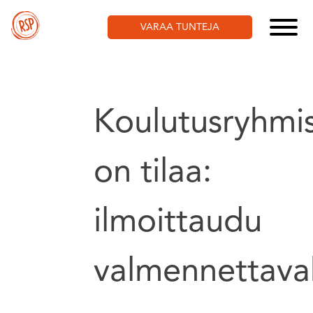
Skip
to
VARAA TUNTEJA
content
Koulutusryhm
on tilaa:
ilmoittaudu
valmennettava