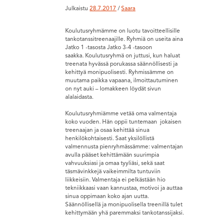
Julkaistu
28.7.2017
/
Saara
Koulutusryhmämme on luotu tavoitteellisille
tankotanssitreenaajille. Ryhmiä on useita aina
Jatko 1 -tasosta Jatko 3-4 -tasoon
saakka. Koulutusryhmä on juttusi, kun haluat
treenata hyvässä porukassa säännöllisesti ja
kehittyä monipuolisesti. Ryhmissämme on
muutama paikka vapaana, ilmoittautuminen
on nyt auki – lomakkeen löydät sivun
alalaidasta.
Koulutusryhmiämme vetää oma valmentaja
koko vuoden. Hän oppii tuntemaan jokaisen
treenaajan ja osaa kehittää sinua
henkilökohtaisesti. Saat yksilöllistä
valmennusta pienryhmässämme: valmentajan
avulla pääset kehittämään suurimpia
vahvuuksiasi ja omaa tyyliäsi, sekä saat
täsmävinkkejä vaikeimmilta tuntuviin
liikkeisiin. Valmentaja ei pelkästään hio
tekniikkaasi vaan kannustaa, motivoi ja auttaa
sinua oppimaan koko ajan uutta.
Säännöllisellä ja monipuolisella treenillä tulet
kehittymään yhä paremmaksi tankotanssijaksi.