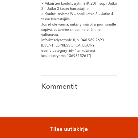
× Aikuisten koulutusryhmä (K-20) – sopii Jatko
2 – Jatko 3 tason harrastajille
× Koulutusryhmä IV – sopii Jatko 3 – Jatko 4
tason harrastajille
Jos et ole varma, mikä ryhmä olisi juuri sinulle
sopiva, autamme sinua mielellämme
valinnassa.
info@readysetpole.fi, p. 040 969 2693
[EVENT_ESPRESSO_CATEGORY
event_category_id=”tankotanssi-
koulutusryhma-1369815261″]
Kommentit
Tilaa uutiskirje