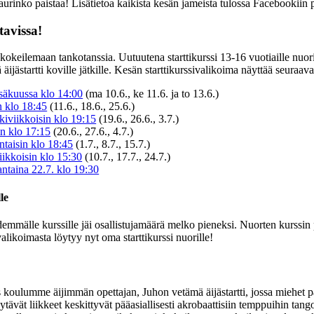
tä aurinko paistaa! Lisätietoa kaikista kesän jameista tulossa Facebookiin 
tavissa!
kokeilemaan tankotanssia. Uutuutena starttikurssi 13-16 vuotiaille nuoril
äijästartti koville jätkille. Kesän starttikurssivalikoima näyttää seuraava
esäkuussa klo 14:00
(ma 10.6., ke 11.6. ja to 13.6.)
in klo 18:45
(11.6., 18.6., 25.6.)
kiviikkoisin klo 19:15
(19.6., 26.6., 3.7.)
in klo 17:15
(20.6., 27.6., 4.7.)
ntaisin klo 18:45
(1.7., 8.7., 15.7.)
iikkoisin klo 15:30
(10.7., 17.7., 24.7.)
ntaina 22.7. klo 19:30
le
demmälle kurssille jäi osallistujamäärä melko pieneksi. Nuorten kurssin
alikoimasta löytyy nyt oma starttikurssi nuorille!
 koulumme äijimmän opettajan, Juhon vetämä äijästartti, jossa miehet 
käytävät liikkeet keskittyvät pääasiallisesti akrobaattisiin temppuihin 