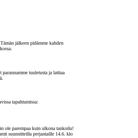
ti. Tämän jälkeen pidämme kahden
ikossa.
t parannamme tuuletusta ja lattiaa
ä.
vissa tapahtumissa:
än ole parempaa kuin ulkona tankoilu!
t suunnitteilla perjantaille 14.6. klo