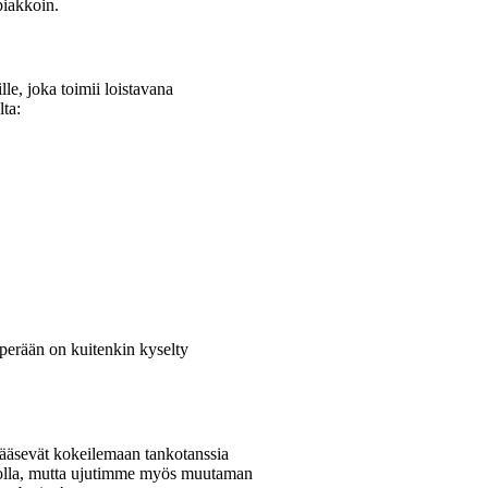
piakkoin.
le, joka toimii loistavana
lta:
 perään on kuitenkin kyselty
pääsevät kokeilemaan tankotanssia
tangolla, mutta ujutimme myös muutaman