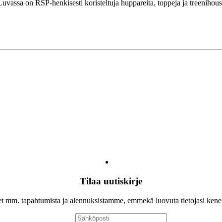
Luvassa on RSP-henkisesti koristeltuja huppareita, toppeja ja treenihous
Tilaa uutiskirje
let mm. tapahtumista ja alennuksistamme, emmekä luovuta tietojasi ken