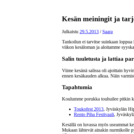
Kesän meiningit ja tarj
Julkaistu
29.5.2013
/
Saara
Tankoilun ei tarvitse suinkaan loppu
viikon kesäloman ja aloitamme syyskaud
Salin tuuletusta ja lattiaa p
Viime kesänä salissa oli ajoittain hyv
ennen kesäkauden alkua. Näin varmist
Tapahtumia
Koulumme porukka touhuilee pitkin ka
Toukofest 2013
, Jyväskylän Hi
Rento Piha Festivaali
, Jyväskyl
Kesällä on luvassa myös useammat kes
Mukaan lähtevät ainakin nurmikolle pys