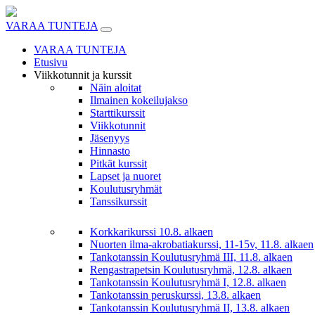
Skip
to
VARAA TUNTEJA
content
VARAA TUNTEJA
Etusivu
Viikkotunnit ja kurssit
Näin aloitat
Ilmainen kokeilujakso
Starttikurssit
Viikkotunnit
Jäsenyys
Hinnasto
Pitkät kurssit
Lapset ja nuoret
Koulutusryhmät
Tanssikurssit
Korkkarikurssi 10.8. alkaen
Nuorten ilma-akrobatiakurssi, 11-15v, 11.8. alkaen
Tankotanssin Koulutusryhmä III, 11.8. alkaen
Rengastrapetsin Koulutusryhmä, 12.8. alkaen
Tankotanssin Koulutusryhmä I, 12.8. alkaen
Tankotanssin peruskurssi, 13.8. alkaen
Tankotanssin Koulutusryhmä II, 13.8. alkaen