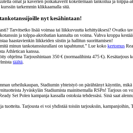
ella omat ja kaverien poikakaverit kokeilemaan tankoilua ja tolppa-a
 kurssiin tarkemmin klikkaamalla sitä.
tankotanssijoille nyt kesähintaan!
sti? Tarvitsetko lisää voimaa tai liikkuvuutta kehittyäksesi? Ovatko tav
kotanssin ja tolppa-akrobatian kannalta on voima. Vahva kroppa kestää
a haastavienkin liikkeiden siistin ja hallitun suorittamisen!
 mitä minun tankotanssiurallani on tapahtunut.” Lue koko
kertomus
Read
sta Athletican kanssa.
öity ohjelma Tarjoushintaan 350 € (normaalihinta 475 €). Kesätarjous k
elmista
täältä
.
an urheilukaupan, Stadiumin yhteistyö on pärähtänyt käyntiin, mikä tark
enituotteista Jyväskylän Stadiumista mainitsemalla RSPn! Tarjous on vo
eady Set Polen kampanja kassalla ostoksia tehdessäsi. Sinä saat alen
 tuotteita. Tarjousta ei voi yhdistää toisiin tarjouksiin, kampanjoihin,