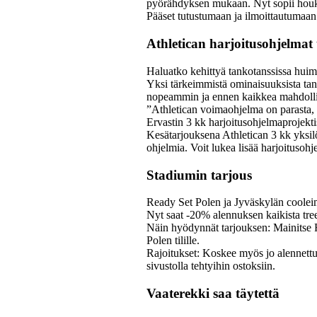
pyörähdyksen mukaan. Nyt sopii houkut
Pääset tutustumaan ja ilmoittautumaan
Athletican harjoitusohjelmat 
Haluatko kehittyä tankotanssissa huima
Yksi tärkeimmistä ominaisuuksista tan
nopeammin ja ennen kaikkea mahdollista
”Athletican voimaohjelma on parasta,
Ervastin 3 kk harjoitusohjelmaprojekti
Kesätarjouksena Athletican 3 kk yksil
ohjelmia. Voit lukea lisää harjoitusohj
Stadiumin tarjous
Ready Set Polen ja Jyväskylän cooleimm
Nyt saat -20% alennuksen kaikista tre
Näin hyödynnät tarjouksen: Mainitse R
Polen tilille.
Rajoitukset: Koskee myös jo alennettuja
sivustolla tehtyihin ostoksiin.
Vaaterekki saa täytettä