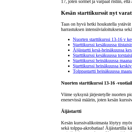
17, joten sormet ja varpaat ristiin, et
Kesän starttikurssit nyt varat
Taas on hyvä hetki houkutella ystävät 
harrastuksen intensiivialoituksena sekä 
Nuorten starttikurssi 13-16 v k
Starttikurssi kesäkuussa tiistais
Äijästartti kesä-heinäkuussa kes
Starttikurssi kesäkuussa torstais
Starttikurssi heinäkuussa maana
Starttikurssi heinäkuussa keskiv
Tolppastartti heinäkuussa maana
Nuorten starttikurssi 13-16 -vuotiail
Viime syksynä järjestetylle nuorten pi
enenevissä määrin, joten kesän kurssiv
Äijästartti
Kesän kurssivalikoimasta löytyy myös
sekä tolppa-akrobatiaa! Äijästartilla 