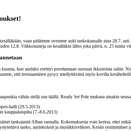
oukset!
a kesälläkään, vaan pidämme ovemme auki tankokansalle aina 28.7. as
en 12.8. Viikkotunteja on kesälläkin lähes joka päivä, n. 25 tuntia vi
arannetaan
in kuuma, kun aurinko erehtyi porottamaan suoraan ikkunoista saliin. Ny
amme, että treenaaminen pysyy miellyttävänä myös kovilla kesähelteill
upunkia vähän siellä sun täällä. Ready Set Pole mukana ainakin seuraa
ppos-halli (29.5.2013)
än kauppalaispiha (7.-8.6.2013)
äiset tankojamit Alban rannalla. Kokemuksesta voin kertoa, ettei mikä
tytettävä tanko, aurinkolasit ja musiikkivehkeet. Kesän ensimmäiset jami