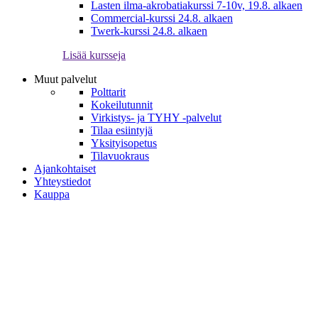
Lasten ilma-akrobatiakurssi 7-10v, 19.8. alkaen
Commercial-kurssi 24.8. alkaen
Twerk-kurssi 24.8. alkaen
Lisää kursseja
Muut palvelut
Polttarit
Kokeilutunnit
Virkistys- ja TYHY -palvelut
Tilaa esiintyjä
Yksityisopetus
Tilavuokraus
Ajankohtaiset
Yhteystiedot
Kauppa