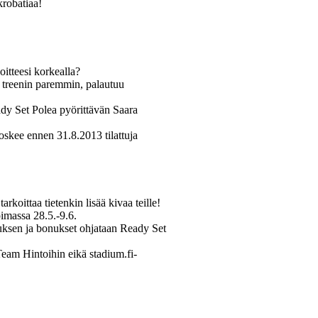
krobatiaa!
oitteesi korkealla?
 treenin paremmin, palautuu
y Set Polea pyörittävän Saara
oskee ennen 31.8.2013 tilattuja
oittaa tietenkin lisää kivaa teille!
imassa 28.5.-9.6.
nuksen ja bonukset ohjataan Ready Set
 Team Hintoihin eikä stadium.fi-