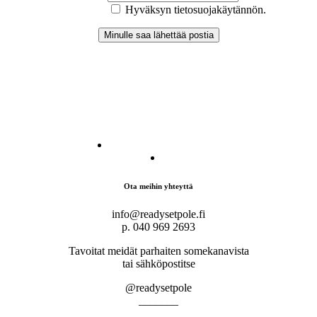
Hyväksyn tietosuojakäytännön.
Ota meihin yhteyttä
info@readysetpole.fi
p. 040 969 2693
Tavoitat meidät parhaiten somekanavista
tai sähköpostitse
@readysetpole
_______