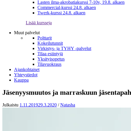
Lasten ilma-akrobatiakurssi 7-10v, 19.8. alkaen
Commercial-kurssi 24.8. alkaen
Twerk-kurssi 24.8. alkaen
Lisää kursseja
Muut palvelut
Polttarit
Kokeilutunnit
Virkistys- ja TYHY -palvelut
Tilaa esiintyjä
Yksityisopetus
Tilavuokraus
Ajankohtaiset
Yhteystiedot
Kauppa
Jäsenyysmuutos ja marraskuun jäsentapa
Julkaistu
1.11.2019
29.3.2020
/
Natasha