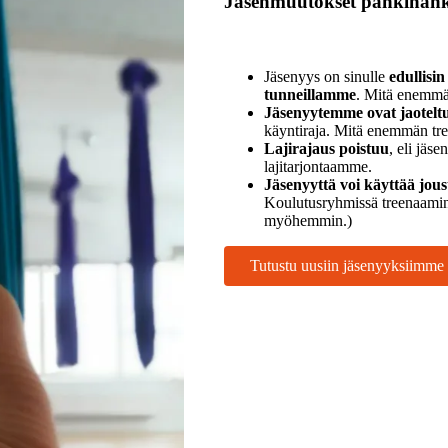
Jäsenmuutokset pähkinänk
Jäsenyys on sinulle
edullisi
tunneillamme
. Mitä enemmän
Jäsenyytemme ovat jaotelt
käyntiraja. Mitä enemmän tre
Lajirajaus poistuu
, eli jäs
lajitarjontaamme.
Jäsenyyttä voi käyttää jous
Koulutusryhmissä treenaamine
myöhemmin.)
Tutustu uusiin jäsenyyksiimme