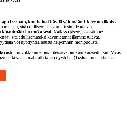
uoressa:
n tapa treenata, kun haluat käydä vähintään 1 kerran viikoissa
 treenaat, sitä edullisemmaksi tunnit sinulle tulevat.
u käyntimäärien mukaisesti.
Kaikissa jäsenyyksissämme
enaat, sitä edullisemmaksi käynnit tunneillamme tulevat.
enyydellä voi hyödyntää entistä helpommin monipuolista
tavasti
niin viikkotunteihin, intensiiveihin kuin kursseihinkin. Myös
n on keväällä mahdollista jäsenyydellä. (Tiedotamme tästä lisää