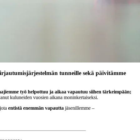
jautumisjärjestelmän tunneille sekä päivitämme
jiemme työ helpottuu ja aikaa vapautuu siihen tärkeimpään;
vanut kuluneiden vuosien aikana moninkertaiseksi.
jota
entistä enemmän vapautta
jäsenillemme –