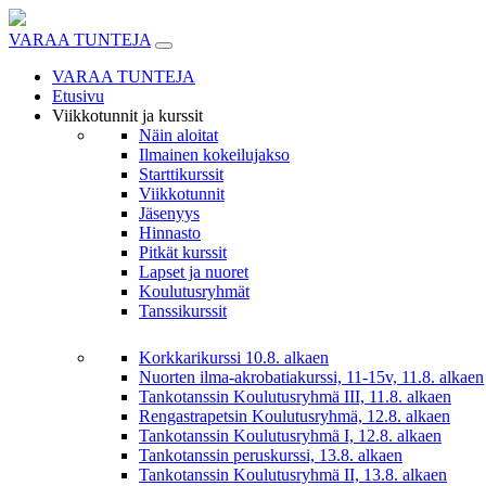
Skip
to
VARAA TUNTEJA
content
VARAA TUNTEJA
Etusivu
Viikkotunnit ja kurssit
Näin aloitat
Ilmainen kokeilujakso
Starttikurssit
Viikkotunnit
Jäsenyys
Hinnasto
Pitkät kurssit
Lapset ja nuoret
Koulutusryhmät
Tanssikurssit
Korkkarikurssi 10.8. alkaen
Nuorten ilma-akrobatiakurssi, 11-15v, 11.8. alkaen
Tankotanssin Koulutusryhmä III, 11.8. alkaen
Rengastrapetsin Koulutusryhmä, 12.8. alkaen
Tankotanssin Koulutusryhmä I, 12.8. alkaen
Tankotanssin peruskurssi, 13.8. alkaen
Tankotanssin Koulutusryhmä II, 13.8. alkaen