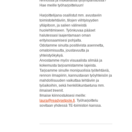
rennossa ja mukavassa työympäristössä?
Hae meille työharjoitteluun!
Harjoittelijana osallistut mm. avustaviin
toimistotehtäviin, tilojen viihtyisyyden
ylläpitoon, ja salien välineistä
huolehtimiseen. Työnkuvaa pääset
halutessasi laajentamaan oman
erityisosaamisesi pohjalta.
Odotamme sinulta positiivista asennetta,
omatoimisuutta, joustavuutta ja
yhteistyökykyä.
Arvostamme myös visuaalista silmää ja
kokemusta tarjoamistamme lajeista.
Tarjoamme sinulle monipuolisia työtehtäviä,
rennon ilmapiirin, kannustavan työyhteisön ja
mahdollisuuden vaikuttaa tehtäviin ja
työaikoihin, sekä henkilökuntaetuna mm.
ilmaiset treenit.
Ilmaise kiinnostuksesi meille:
laura@readysetpole.fi
. Työharjoittelu
sovitaan yhdessä TE-toimiston kanssa.