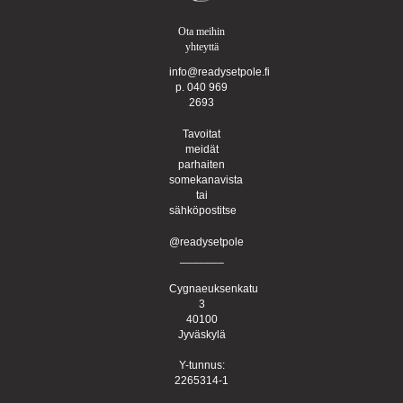
Ota meihin
yhteyttä
info@readysetpole.fi
p. 040 969
2693
Tavoitat
meidät
parhaiten
somekanavista
tai
sähköpostitse
@readysetpole
_______
Cygnaeuksenkatu
3
40100
Jyväskylä
Y-tunnus:
2265314-1