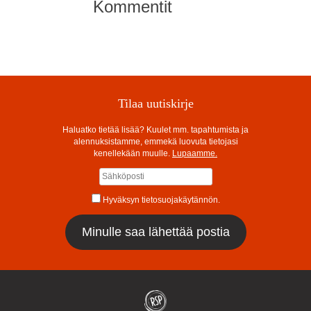
Kommentit
Tilaa uutiskirje
Haluatko tietää lisää? Kuulet mm. tapahtumista ja
alennuksistamme, emmekä luovuta tietojasi
kenellekään muulle.
Lupaamme.
Hyväksyn tietosuojakäytännön.