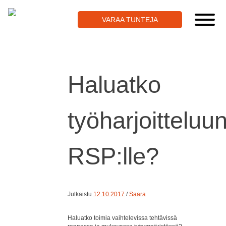
Skip
to
VARAA TUNTEJA
content
Haluatko
työharjoitteluu
RSP:lle?
Julkaistu
12.10.2017
/
Saara
Haluatko toimia vaihtelevissa tehtävissä