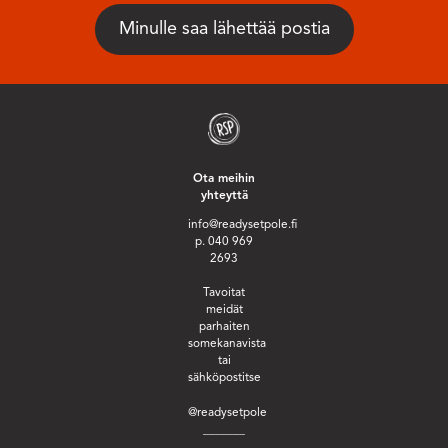
Ota meihin
yhteyttä
info@readysetpole.fi
p. 040 969
2693
Tavoitat
meidät
parhaiten
somekanavista
tai
sähköpostitse
@readysetpole
_______