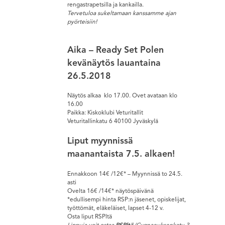
rengastrapetsilla ja kankailla.
Tervetuloa sukeltamaan kanssamme ajan
pyörteisiin!
Aika – Ready Set Polen
kevänäytös lauantaina
26.5.2018
Näytös alkaa klo 17.00. Ovet avataan klo
16.00
Paikka: Kiskoklubi Veturitallit
Veturitallinkatu 6 40100 Jyväskylä
Liput myynnissä
maanantaista 7.5. alkaen!
Ennakkoon 14€ /12€* – Myynnissä to 24.5.
asti
Ovelta 16€ /14€* näytöspäivänä
*edullisempi hinta RSP:n jäsenet, opiskelijat,
työttömät, eläkeläiset, lapset 4-12 v.
Osta liput RSPltä