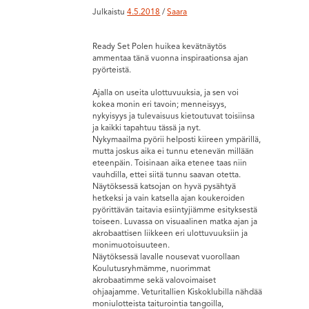
Julkaistu
4.5.2018
/
Saara
Ready Set Polen huikea kevätnäytös
ammentaa tänä vuonna inspiraationsa ajan
pyörteistä.
Ajalla on useita ulottuvuuksia, ja sen voi
kokea monin eri tavoin; menneisyys,
nykyisyys ja tulevaisuus kietoutuvat toisiinsa
ja kaikki tapahtuu tässä ja nyt.
Nykymaailma pyörii helposti kiireen ympärillä,
mutta joskus aika ei tunnu etenevän millään
eteenpäin. Toisinaan aika etenee taas niin
vauhdilla, ettei siitä tunnu saavan otetta.
Näytöksessä katsojan on hyvä pysähtyä
hetkeksi ja vain katsella ajan koukeroiden
pyörittävän taitavia esiintyjiämme esityksestä
toiseen. Luvassa on visuaalinen matka ajan ja
akrobaattisen liikkeen eri ulottuvuuksiin ja
monimuotoisuuteen.
Näytöksessä lavalle nousevat vuorollaan
Koulutusryhmämme, nuorimmat
akrobaatimme sekä valovoimaiset
ohjaajamme. Veturitallien Kiskoklubilla nähdää
moniulotteista taiturointia tangoilla,