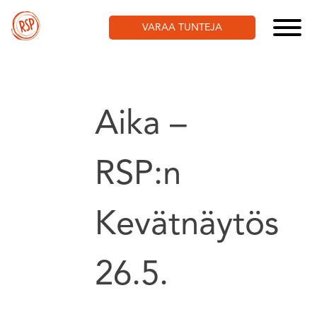
Skip
to
VARAA TUNTEJA
content
Aika –
RSP:n
Kevätnäytös
26.5.