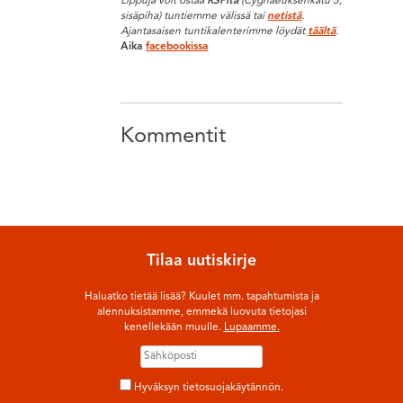
Lippuja voit ostaa
RSPltä
(Cygnaeuksenkatu 3,
sisäpiha) tuntiemme välissä tai
netistä
.
Ajantasaisen tuntikalenterimme löydät
täältä
.
Aika
facebookissa
Kommentit
Tilaa uutiskirje
Haluatko tietää lisää? Kuulet mm. tapahtumista ja
alennuksistamme, emmekä luovuta tietojasi
kenellekään muulle.
Lupaamme.
Hyväksyn tietosuojakäytännön.