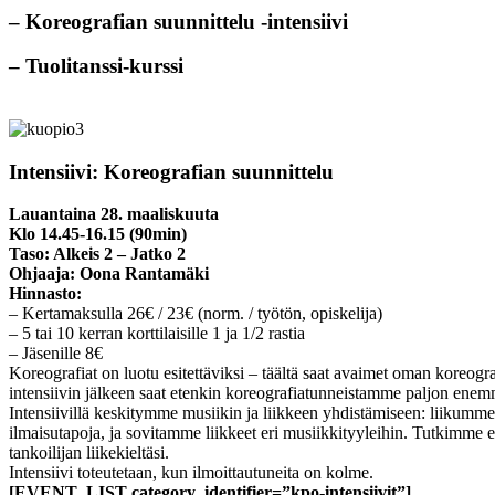
– Koreografian suunnittelu -intensiivi
– Tuolitanssi-kurssi
Intensiivi: Koreografian suunnittelu
Lauantaina 28. maaliskuuta
Klo 14.45-16.15 (90min)
Taso: Alkeis 2 – Jatko 2
Ohjaaja: Oona Rantamäki
Hinnasto:
– Kertamaksulla 26€ / 23€ (norm. / työtön, opiskelija)
– 5 tai 10 kerran korttilaisille 1 ja 1/2 rastia
– Jäsenille 8€
Koreografiat on luotu esitettäviksi – täältä saat avaimet oman koreograf
intensiivin jälkeen saat etenkin koreografiatunneistamme paljon enemmän
Intensiivillä keskitymme musiikin ja liikkeen yhdistämiseen: liikumme j
ilmaisutapoja, ja sovitamme liikkeet eri musiikkityyleihin. Tutkimme er
tankoilijan liikekieltäsi.
Intensiivi toteutetaan, kun ilmoittautuneita on kolme.
[EVENT_LIST category_identifier=”kpo-intensiivit”]