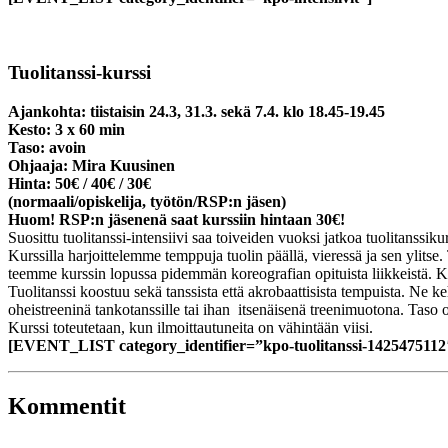
Tuolitanssi-kurssi
Ajankohta: tiistaisin 24.3, 31.3. sekä 7.4. klo 18.45-19.45
Kesto: 3 x 60 min
Taso: avoin
Ohjaaja: Mira Kuusinen
Hinta: 50€ / 40€ / 30€
(normaali/opiskelija, työtön/RSP:n jäsen)
Huom! RSP:n jäsenenä saat kurssiin hintaan 30€!
Suosittu tuolitanssi-intensiivi saa toiveiden vuoksi jatkoa tuolitanssiku
Kurssilla harjoittelemme temppuja tuolin päällä, vieressä ja sen ylit
teemme kurssin lopussa pidemmän koreografian opituista liikkeistä. Ku
Tuolitanssi koostuu sekä tanssista että akrobaattisista tempuista. Ne k
oheistreeninä tankotanssille tai ihan itsenäisenä treenimuotona. Taso on
Kurssi toteutetaan, kun ilmoittautuneita on vähintään viisi.
[EVENT_LIST category_identifier=”kpo-tuolitanssi-1425475112
Kommentit