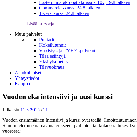
Lasten ilma-akrobatiakurssi 7-10v, 19.8. alkaen
Commercial-kurssi 24.8. alkaen
Twerk-kurssi 24.8. alkaen
Lisää kursseja
Muut palvelut
Polttarit
Kokeilutunnit
Virkistys- ja TYHY -palvelut
Tilaa esiintyjä
Yksityisopetus
Tilavuokraus
Ajankohtaiset
Yhteystiedot
Kauppa
Vuoden eka intensiivi ja uusi kurssi
Julkaistu
11.3.2015
/
Tiia
Vuoden ensimmäinen Intensiivi ja kurssi ovat täällä! Ilmoittautuminen on
Suunnittelemme nämä aina erikseen, parhaiten tankotanssia tukeviksi ja 
vuorossa: