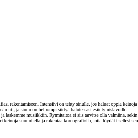
iasi rakentamiseen. Intensiivi on tehty sinulle, jos haluat oppia keinoja 
 irti, ja sinun on helpompi siirtyä halutessasi esiintymislavoille.
a laskemme musiikkiin. Rytmitaitoa ei siis tarvitse olla valmiina, sekin
i keinoja suunnitella ja rakentaa koreografioita, jotta löydät itsellesi