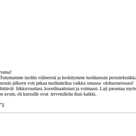
rssina!
se. Tutustumme tuoliin välineenä ja keskitymme tuolitanssin perusteknii
rssin jälkeen voit jatkaa tuolitaiteilua vaikka omassa olohuoneessasi!
ehittävät liikkuvuuttasi, koordinaatiotasi ja voimaasi. Laji parantaa myös
 avoin, eli kurssille ovat tervetulleita ihan kaikki.
″]