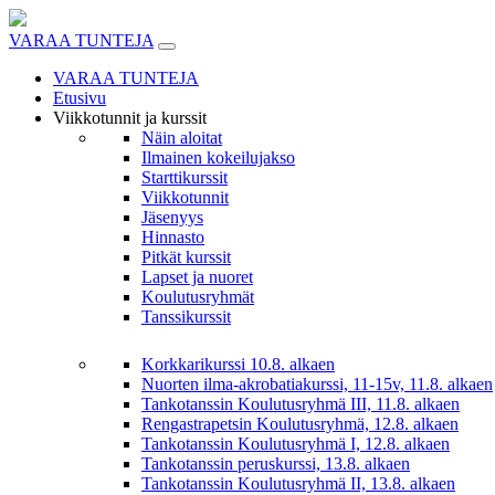
Skip
to
VARAA TUNTEJA
content
VARAA TUNTEJA
Etusivu
Viikkotunnit ja kurssit
Näin aloitat
Ilmainen kokeilujakso
Starttikurssit
Viikkotunnit
Jäsenyys
Hinnasto
Pitkät kurssit
Lapset ja nuoret
Koulutusryhmät
Tanssikurssit
Korkkarikurssi 10.8. alkaen
Nuorten ilma-akrobatiakurssi, 11-15v, 11.8. alkaen
Tankotanssin Koulutusryhmä III, 11.8. alkaen
Rengastrapetsin Koulutusryhmä, 12.8. alkaen
Tankotanssin Koulutusryhmä I, 12.8. alkaen
Tankotanssin peruskurssi, 13.8. alkaen
Tankotanssin Koulutusryhmä II, 13.8. alkaen