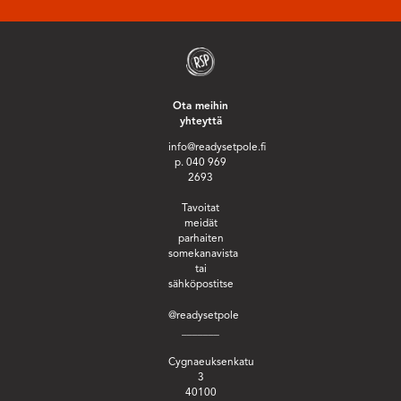
Ota meihin
yhteyttä
info@readysetpole.fi
p. 040 969
2693
Tavoitat
meidät
parhaiten
somekanavista
tai
sähköpostitse
@readysetpole
_______
Cygnaeuksenkatu
3
40100