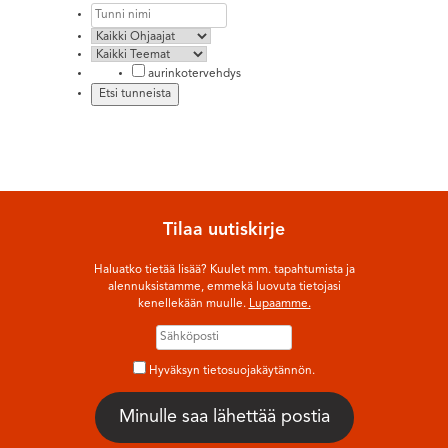
aurinkotervehdys
Tilaa uutiskirje
Haluatko tietää lisää? Kuulet mm. tapahtumista ja
alennuksistamme, emmekä luovuta tietojasi
kenellekään muulle.
Lupaamme.
Hyväksyn tietosuojakäytännön.