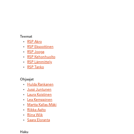
Teemat
RSP Akro
RSP Eksoottinen
RSP Jooga
RSP Kehonhuolto
RSP Lämmittely
RSP Tanko
Ohjaajat
Hulda Rankanen
Jussi Juntunen
Laura Koistinen
Lea Kemppinen
Martta Kallas-Mäki
Riikka Aalto
Riina Wiik
Saara Eloranta
Haku