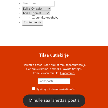
aurinkotervehdys
Tilaa uutiskirje
Haluatko tietää lisää? Kuulet mm. tapahtumista ja
alennuksistamme, emmekä luovuta tietojasi
kenellekään muulle.
Lupaamme.
Hyväksyn tietosuojakäytännön.