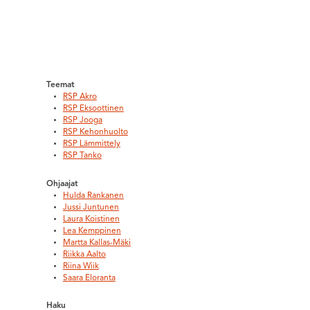
Teemat
RSP Akro
RSP Eksoottinen
RSP Jooga
RSP Kehonhuolto
RSP Lämmittely
RSP Tanko
Ohjaajat
Hulda Rankanen
Jussi Juntunen
Laura Koistinen
Lea Kemppinen
Martta Kallas-Mäki
Riikka Aalto
Riina Wiik
Saara Eloranta
Haku