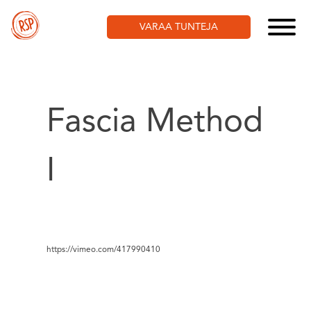
Skip
to
VARAA TUNTEJA
content
Fascia Method
I
https://vimeo.com/417990410