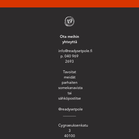
Ota meihin
yhteyttä
info@readysetpole.fi
p. 040 969
2693
Tavoitat
meidät
parhaiten
somekanavista
tai
sähköpostitse
@readysetpole
_______
Cygnaeuksenkatu
3
40100