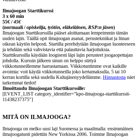
Ilmajoogan Starttikurssi
3 x 60 min
55€ /
45€
(normaali /
opiskelija, työtön, eläkeläinen, RSP:n jäsen
)
Ilmajoogan Starttikurssilla pääset aloittamaan lempeimmin tämän
uuden lajin. Täällä opit ilmajoogan asanat, perustekniikat ja liinan
oikean käytön helposti. Startilla perehdytään ilmajoogan luonteeseen
ja tehdään sekä vahvistavia että palauttavia harjoituksia.
Starttikurssilla käydään loogisesti läpi lajin perusteet joogaopettajan
johdolla. Kurssin jälkeen sinun on helppo siirtyä
viikkotunneillemme harrastamaan. Viikkotuntimme ovat kaikille
avoimia: voit käydä viikkotunneilla joko kertamaksulla, 5 tai 10
kerran kortilla sekä uudella Kultajäsenyydellämme.
Hinnastosta
näet
tarkemmat tiedot!
Ilmoittaudu Ilmajoogan Starttikurssille:
[EVENT_LIST category_identifier=”kpo-ilmajooga-starttikurssit-
11438237375″]
MITÄ ON ILMAJOOGA?
Ilmajooga on melko uusi laji Suomessa ja maailmalla: ensimmäinen
ilmajoogatunti pidettiin New Yorkissa 2006. Toimme Ilmajoogan