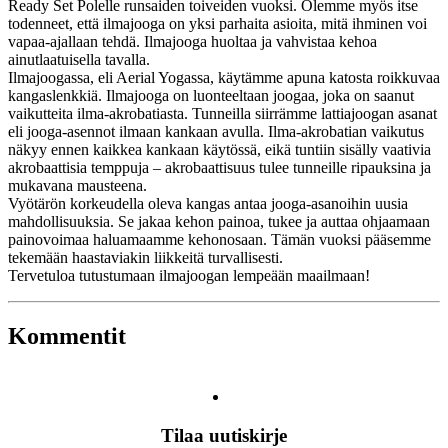
Ready Set Polelle runsaiden toiveiden vuoksi. Olemme myös itse
todenneet, että ilmajooga on yksi parhaita asioita, mitä ihminen voi
vapaa-ajallaan tehdä. Ilmajooga huoltaa ja vahvistaa kehoa
ainutlaatuisella tavalla.
Ilmajoogassa, eli Aerial Yogassa, käytämme apuna katosta roikkuvaa
kangaslenkkiä. Ilmajooga on luonteeltaan joogaa, joka on saanut
vaikutteita ilma-akrobatiasta. Tunneilla siirrämme lattiajoogan asanat
eli jooga-asennot ilmaan kankaan avulla. Ilma-akrobatian vaikutus
näkyy ennen kaikkea kankaan käytössä, eikä tuntiin sisälly vaativia
akrobaattisia temppuja – akrobaattisuus tulee tunneille ripauksina ja
mukavana mausteena.
Vyötärön korkeudella oleva kangas antaa jooga-asanoihin uusia
mahdollisuuksia. Se jakaa kehon painoa, tukee ja auttaa ohjaamaan
painovoimaa haluamaamme kehonosaan. Tämän vuoksi pääsemme
tekemään haastaviakin liikkeitä turvallisesti.
Tervetuloa tutustumaan ilmajoogan lempeään maailmaan!
Kommentit
Tilaa uutiskirje