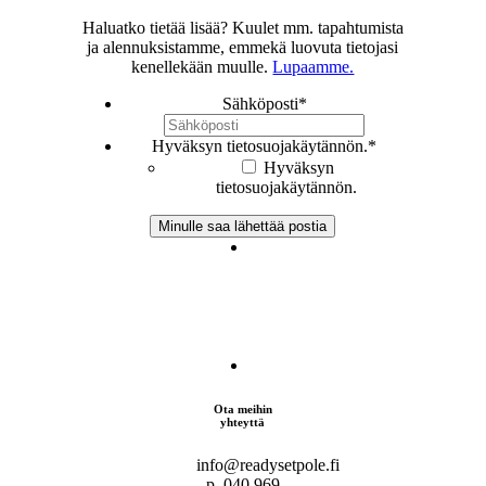
Haluatko tietää lisää? Kuulet mm. tapahtumista
ja alennuksistamme, emmekä luovuta tietojasi
kenellekään muulle.
Lupaamme.
Sähköposti
*
Hyväksyn tietosuojakäytännön.
*
Hyväksyn
tietosuojakäytännön.
Ota meihin
yhteyttä
info@readysetpole.fi
p. 040 969