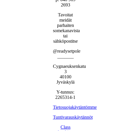
2693
Tavoitat
meidät
parhaiten
somekanavista
tai
sähköpostitse
@readysetpole
_______
Cygnaeuksenkatu
3
40100
Jyväskylä
Y-tunnus:
2265314-1
Tietosuojakäytäntömme
Tuntivarauskäytännöt
Class