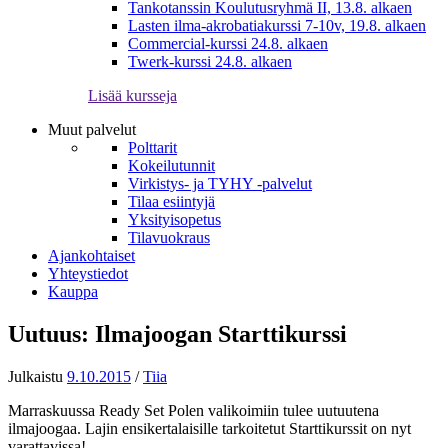
Tankotanssin Koulutusryhmä II, 13.8. alkaen
Lasten ilma-akrobatiakurssi 7-10v, 19.8. alkaen
Commercial-kurssi 24.8. alkaen
Twerk-kurssi 24.8. alkaen
Lisää kursseja
Muut palvelut
Polttarit
Kokeilutunnit
Virkistys- ja TYHY -palvelut
Tilaa esiintyjä
Yksityisopetus
Tilavuokraus
Ajankohtaiset
Yhteystiedot
Kauppa
Uutuus: Ilmajoogan Starttikurssi
Julkaistu
9.10.2015
/
Tiia
Marraskuussa Ready Set Polen valikoimiin tulee uutuutena
ilmajoogaa. Lajin ensikertalaisille tarkoitetut Starttikurssit on nyt
varattavissa!