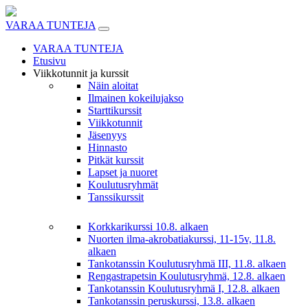
Skip
to
VARAA TUNTEJA
content
VARAA TUNTEJA
Etusivu
Viikkotunnit ja kurssit
Näin aloitat
Ilmainen kokeilujakso
Starttikurssit
Viikkotunnit
Jäsenyys
Hinnasto
Pitkät kurssit
Lapset ja nuoret
Koulutusryhmät
Tanssikurssit
Korkkarikurssi 10.8. alkaen
Nuorten ilma-akrobatiakurssi, 11-15v, 11.8.
alkaen
Tankotanssin Koulutusryhmä III, 11.8. alkaen
Rengastrapetsin Koulutusryhmä, 12.8. alkaen
Tankotanssin Koulutusryhmä I, 12.8. alkaen
Tankotanssin peruskurssi, 13.8. alkaen