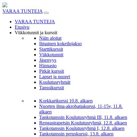
Skip
to
VARAA TUNTEJA
content
VARAA TUNTEJA
Etusivu
Viikkotunnit ja kurssit
Näin aloitat
Ilmainen kokeilujakso
Starttikurssit
Viikkotunnit
Jäsenyys
Hinnasto
Pitkät kurssit
Lapset ja nuoret
Koulutusryhmät
Tanssikurssit
Korkkarikurssi 10.8. alkaen
Nuorten ilma-akrobatiakurssi, 11-15v, 11.8.
alkaen
Tankotanssin Koulutusryhmä III, 11.8. alkaen
Rengastrapetsin Koulutusryhmä, 12.8. alkaen
Tankotanssin Koulutusryhmä I, 12.8. alkaen
Tankotanssin peruskurssi, 13.8. alkaen