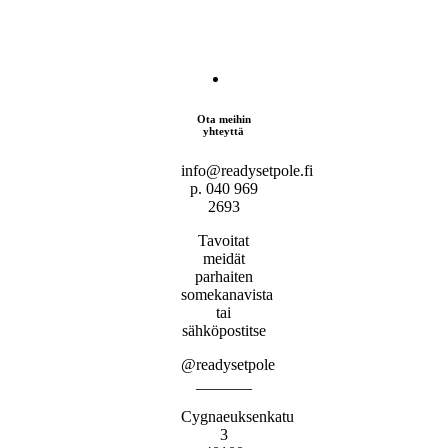
Ota meihin
yhteyttä
info@readysetpole.fi
p. 040 969
2693
Tavoitat
meidät
parhaiten
somekanavista
tai
sähköpostitse
@readysetpole
_______
Cygnaeuksenkatu
3