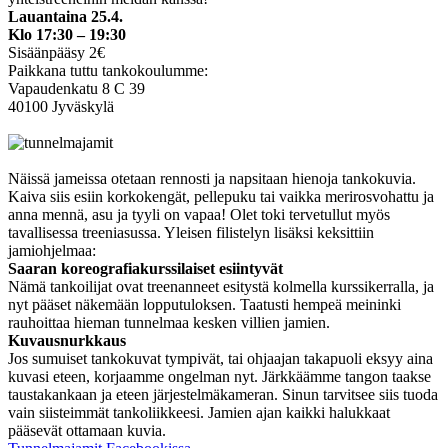
Lauantaina 25.4.
Klo 17:30 – 19:30
Sisäänpääsy 2€
Paikkana tuttu tankokoulumme:
Vapaudenkatu 8 C 39
40100 Jyväskylä
Näissä jameissa otetaan rennosti ja napsitaan hienoja tankokuvia.
Kaiva siis esiin korkokengät, pellepuku tai vaikka merirosvohattu ja
anna mennä, asu ja tyyli on vapaa! Olet toki tervetullut myös
tavallisessa treeniasussa. Yleisen filistelyn lisäksi keksittiin
jamiohjelmaa:
Saaran koreografiakurssilaiset esiintyvät
Nämä tankoilijat ovat treenanneet esitystä kolmella kurssikerralla, ja
nyt pääset näkemään lopputuloksen. Taatusti hempeä meininki
rauhoittaa hieman tunnelmaa kesken villien jamien.
Kuvausnurkkaus
Jos sumuiset tankokuvat tympivät, tai ohjaajan takapuoli eksyy aina
kuvasi eteen, korjaamme ongelman nyt. Järkkäämme tangon taakse
taustakankaan ja eteen järjestelmäkameran. Sinun tarvitsee siis tuoda
vain siisteimmät tankoliikkeesi. Jamien ajan kaikki halukkaat
pääsevät ottamaan kuvia.