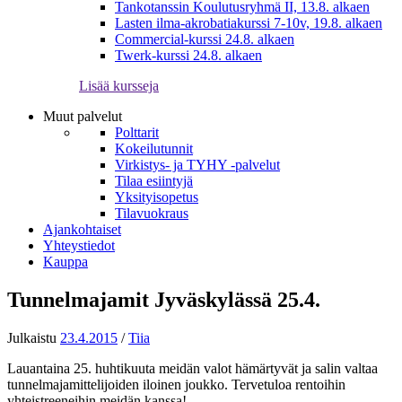
Tankotanssin Koulutusryhmä II, 13.8. alkaen
Lasten ilma-akrobatiakurssi 7-10v, 19.8. alkaen
Commercial-kurssi 24.8. alkaen
Twerk-kurssi 24.8. alkaen
Lisää kursseja
Muut palvelut
Polttarit
Kokeilutunnit
Virkistys- ja TYHY -palvelut
Tilaa esiintyjä
Yksityisopetus
Tilavuokraus
Ajankohtaiset
Yhteystiedot
Kauppa
Tunnelmajamit Jyväskylässä 25.4.
Julkaistu
23.4.2015
/
Tiia
Lauantaina 25. huhtikuuta meidän valot hämärtyvät ja salin valtaa
tunnelmajamittelijoiden iloinen joukko. Tervetuloa rentoihin
yhteistreeneihin meidän kanssa!