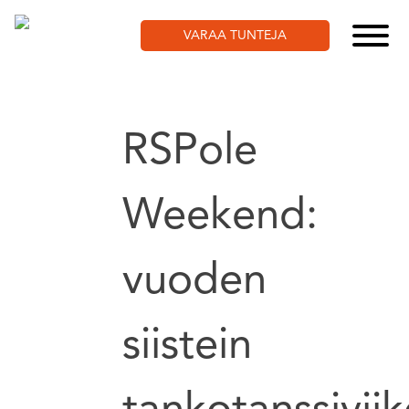
Skip
to
VARAA TUNTEJA
content
RSPole
Weekend:
vuoden
siistein