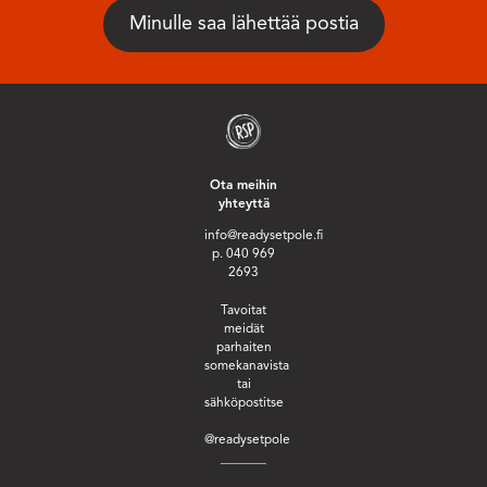
Ota meihin
yhteyttä
info@readysetpole.fi
p. 040 969
2693
Tavoitat
meidät
parhaiten
somekanavista
tai
sähköpostitse
@readysetpole
_______