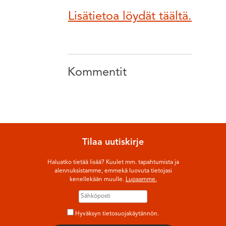
Lisätietoa löydät täältä.
Kommentit
Tilaa uutiskirje
Haluatko tietää lisää? Kuulet mm. tapahtumista ja
alennuksistamme, emmekä luovuta tietojasi
kenellekään muulle.
Lupaamme.
Hyväksyn tietosuojakäytännön.