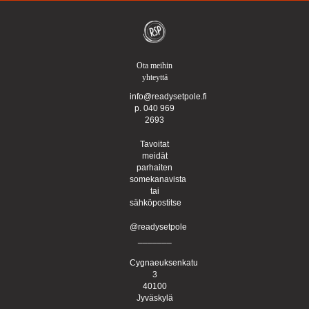
Ota meihin
yhteyttä
info@readysetpole.fi
p. 040 969
2693
Tavoitat
meidät
parhaiten
somekanavista
tai
sähköpostitse
@readysetpole
_______
Cygnaeuksenkatu
3
40100
Jyväskylä