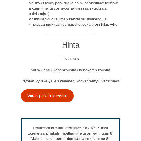
sinulta ei löydy polvisuojia esim. säärystimet toimivat
alkuun (meiltä voi myös halutessaan vuokrata
polvisuojat!)
tunnilla voi olla ilman kenkiä tai sisäkengillä
nappaa mukaasi juomapullo, sekä pieni hikipyyhe
Hinta
3 x 60min
50€/45€*
tai 3 jäsenkäyntiä / kertakortin käyntiä
*työtön, opiskelija, eläkeläinen, kotivanhempi
,
varusmies
Varaa paikka kurssille
Ilmoittaudu kurssille viimeistään 7.6.2025.
Kurssi
toteutetaan, mikäli ilmoittautuneita on vähintään 8.
Mahdollisesta peruuntumisesta ilmoitamme 8h