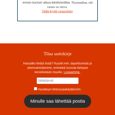
ennen kurssin alkua tekstiviestitse.
Huomaathan, että
varaus on sitova.
Täältä löydät varausehdot
.
Tilaa uutiskirje
Haluatko tietää lisää? Kuulet mm. tapahtumista ja
alennuksistamme, emmekä luovuta tietojasi
kenellekään muulle.
Lupaamme.
Hyväksyn tietosuojakäytännön.