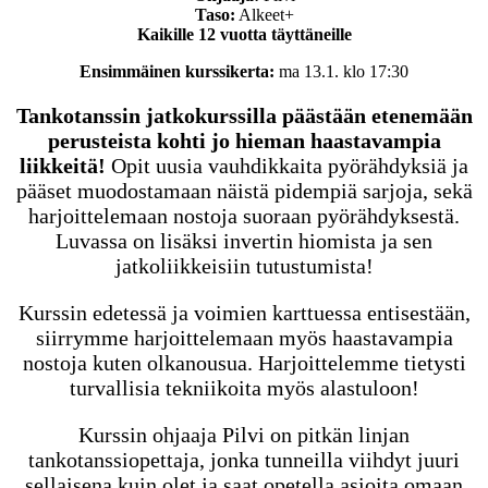
Taso:
Alkeet+
Kaikille 12 vuotta täyttäneille
Ensimmäinen kurssikerta:
ma 13.1. klo 17:30
Tankotanssin jatkokurssilla päästään etenemään
perusteista kohti jo hieman haastavampia
liikkeitä!
Opit uusia vauhdikkaita pyörähdyksiä ja
pääset muodostamaan näistä pidempiä sarjoja, sekä
harjoittelemaan nostoja suoraan pyörähdyksestä.
Luvassa on lisäksi invertin hiomista ja sen
jatkoliikkeisiin tutustumista!
Kurssin edetessä ja voimien karttuessa entisestään,
siirrymme harjoittelemaan myös haastavampia
nostoja kuten olkanousua. Harjoittelemme tietysti
turvallisia tekniikoita myös alastuloon!
Kurssin ohjaaja Pilvi on pitkän linjan
tankotanssiopettaja, jonka tunneilla viihdyt juuri
sellaisena kuin olet ja saat opetella asioita omaan