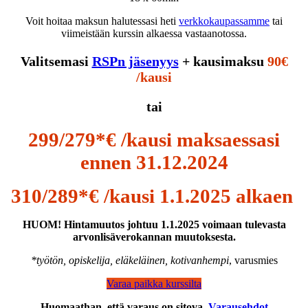
Voit hoitaa maksun halutessasi heti
verkkokaupassamme
tai
viimeistään kurssin alkaessa vastaanotossa.
Valitsemasi
RSPn jäsenyys
+ kausimaksu
90€
/kausi
tai
299/279*€ /kausi maksaessasi
ennen 31.12.2024
310/289*€ /kausi 1.1.2025 alkaen
HUOM! Hintamuutos johtuu 1.1.2025 voimaan tulevasta
arvonlisäverokannan muutoksesta.
*työtön, opiskelija, eläkeläinen, kotivanhempi
, varusmies
Varaa paikka kurssilta
Huomaathan, että varaus on sitova.
Varausehdot