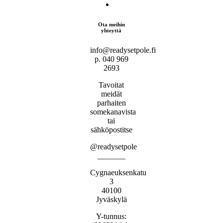
Ota meihin
yhteyttä
info@readysetpole.fi
p. 040 969
2693
Tavoitat
meidät
parhaiten
somekanavista
tai
sähköpostitse
@readysetpole
_______
Cygnaeuksenkatu
3
40100
Jyväskylä
Y-tunnus: