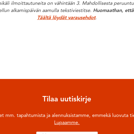
mikäli ilmoittautuneita on vähintään 3. Mahdollisesta peruun
ellun alkamispäivän aamulla tekstiviestitse.
Huomaathan, että 
Täältä löydät varausehdot
.
Tilaa uutiskirje
ulet mm. tapahtumista ja alennuksistamme, emmekä luovuta tie
Lupaamme.