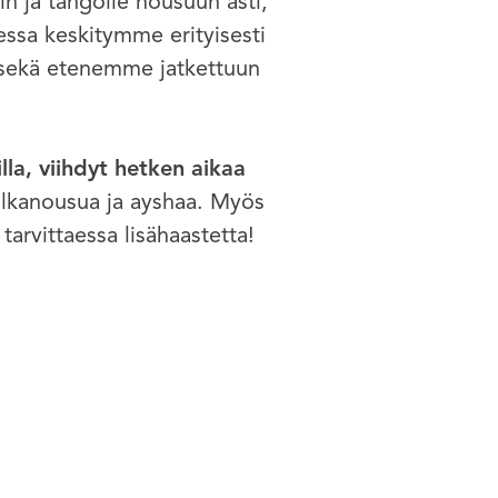
n ja tangolle nousuun asti,
essa keskitymme erityisesti
 sekä etenemme jatkettuun
lla, viihdyt hetken aikaa
lkanousua ja ayshaa. Myös
arvittaessa lisähaastetta!