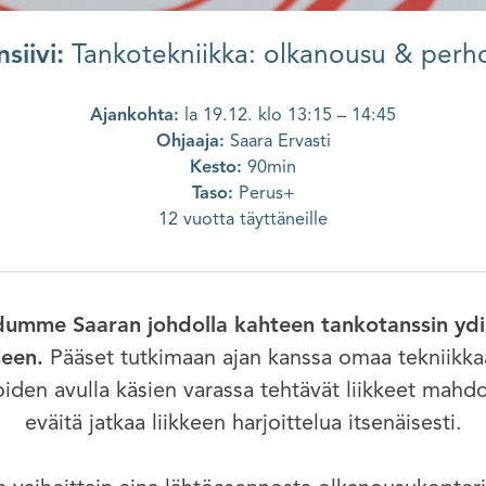
nsiivi:
Tankotekniikka: olkanousu & per
Ajankohta:
la 19.12. klo 13:15 – 14:45
Ohjaaja:
Saara Ervasti
Kesto:
90min
Taso:
Perus+
12 vuotta täyttäneille
eudumme Saaran johdolla kahteen tankotanssin yd
een.
Pääset tutkimaan ajan kanssa omaa tekniikka
joiden avulla käsien varassa tehtävät liikkeet mahd
eväitä jatkaa liikkeen harjoittelua itsenäisesti.