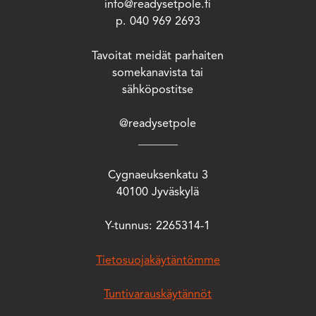
info@readysetpole.fi
p. 040 969 2693
Tavoitat meidät parhaiten
somekanavista tai
sähköpostitse
@readysetpole
_______
Cygnaeuksenkatu 3
40100 Jyväskylä
Y-tunnus: 2265314-1
Tietosuojakäytäntömme
Tuntivarauskäytännöt