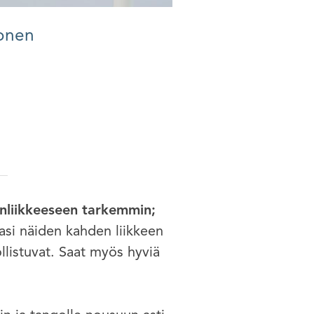
honen
inliikkeeseen tarkemmin;
asi näiden kahden liikkeen
ollistuvat. Saat myös hyviä