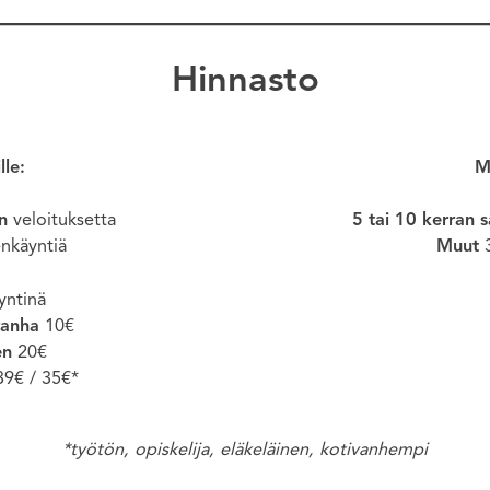
Hinnasto
lle:
M
n
veloituksetta
5 tai 10 kerran s
enkäyntiä
Muut
3
äyntinä
vanha
10€
en
20€
9€ / 35€*
*työtön, opiskelija, eläkeläinen, kotivanhempi