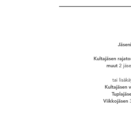
Jäseni
Kultajäsen
rajato
muut
2 jäs
tai lisäk
Kultajäsen 
Tuplajäs
Viikkojäsen
3