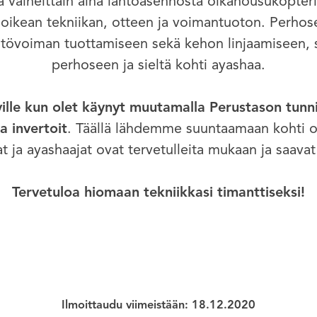
vaiheittain aina lähtöasennosta olkanousukopterii
oikean tekniikan, otteen ja voimantuoton. Perhos
ntövoiman tuottamiseen sekä kehon linjaamiseen,
perhoseen ja sieltä kohti ayashaa.
iville kun olet käynyt muutamalla Perustason tunni
a invertoit
. Täällä lähdemme suuntaamaan kohti o
ja ayashaajat ovat tervetulleita mukaan ja saavat t
Tervetuloa hiomaan tekniikkasi timanttiseksi!
Ilmoittaudu viimeistään: 18.12.2020