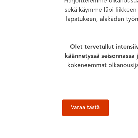
Harjoittelemme olkanousua 
sekä käymme läpi liikkeen 
lapatukeen, alakäden työ
Olet tervetullut intensi
käännetyssä seisonnassa j
kokeneemmat olkanousijat 
Varaa tästä