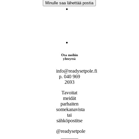
Ota meihin
yhteyttä
info@readysetpole.fi
p. 040 969
2693
Tavoitat
meidät
parhaiten
somekanavista
tai
sähköpostitse
@readysetpole
_______