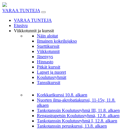
Skip
to
VARAA TUNTEJA
content
VARAA TUNTEJA
Etusivu
Viikkotunnit ja kurssit
Näin aloitat
Ilmainen kokeilujakso
Starttikurssit
Viikkotunnit
Jäsenyys
Hinnasto
Pitkät kurssit
Lapset ja nuoret
Koulutusryhmät
Tanssikurssit
Korkkarikurssi 10.8. alkaen
Nuorten ilma-akrobatiakurssi, 11-15v, 11.8.
alkaen
Tankotanssin Koulutusryhmä III, 11.8. alkaen
Rengastrapetsin Koulutusryhmä, 12.8. alkaen
Tankotanssin Koulutusryhmä I, 12.8. alkaen
Tankotanssin peruskurssi, 13.8. alkaen