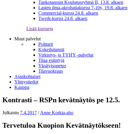
Tankotanssin Koulutusryhmä II, 13.8. alkaen
Lasten ilma-akrobatiakurssi 7-10v, 19.8. alkaen
Commercial-kurssi 24.8. alkaen
Twerk-kurssi 24.8. alkaen
Lisää kursseja
Muut palvelut
Polttarit
Kokeilutunnit
Virkistys- ja TYHY -palvelut
Tilaa esiintyjä
Yksityisopetus
Tilavuokraus
Ajankohtaiset
Yhteystiedot
Kauppa
Kontrasti – RSPn kevätnäytös pe 12.5.
Julkaistu
7.4.2017
/
Anne Korkia-aho
Tervetuloa Kuopion Kevätnäytökseen!