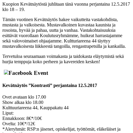
Kuopion Kevätnäytöstä juhlitaan tänä vuonna perjantaina 12.5.2017
klo 18 – 19.
Tämän vuotinen Kevätnäytös hakee vaikutteita vastakohdista,
mustasta ja valkoisesta. Mustavalkoinen kuvastaa kaunista ja
rosoista, hyvää ja pahaa, uutta ja vanhaa. V
astakohtaisuuksia
esittävät vuorollaan Koulutusryhmämme, huikeat harrastajamme
sekä valovoimaiset ohjaajamme. Kultturiareena 44 täyttyy
mustavalkoisesta liikkeestä tangoilla, rengastrapetsilla ja kankailla.
Tervetuloa seuraamaan voimakasta ja taidokasta eläytymistä sekä
hurjia temppuja koko perheen ja kavereiden kesken!
Kevätnäytös ”Kontrasti” perjantaina 12.5.2017
Ovet avataan klo 17.00
Show alkaa klo 18.00
Kulttuuriareena 44, Kauppakatu 44
Liput:
Ennakkoon: 8€*/10€
Ovelta: 10€*/12€
*Aleryhmät: RSP:n jäsenet, opiskelijat, työttömät, eläkeläiset ja