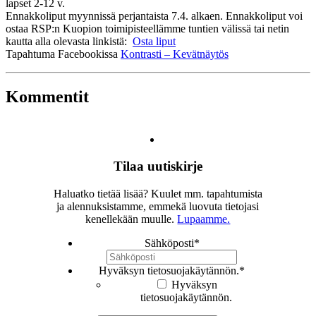
lapset 2-12 v.
Ennakkoliput myynnissä perjantaista 7.4. alkaen. Ennakkoliput voi
ostaa RSP:n Kuopion toimipisteellämme tuntien välissä tai netin
kautta alla olevasta linkistä:
Osta liput
Tapahtuma Facebookissa
Kontrasti – Kevätnäytös
Kommentit
Tilaa uutiskirje
Haluatko tietää lisää? Kuulet mm. tapahtumista
ja alennuksistamme, emmekä luovuta tietojasi
kenellekään muulle.
Lupaamme.
Sähköposti
*
Hyväksyn tietosuojakäytännön.
*
Hyväksyn
tietosuojakäytännön.