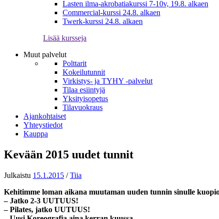
Lasten ilma-akrobatiakurssi 7-10v, 19.8. alkaen
Commercial-kurssi 24.8. alkaen
Twerk-kurssi 24.8. alkaen
Lisää kursseja
Muut palvelut
Polttarit
Kokeilutunnit
Virkistys- ja TYHY -palvelut
Tilaa esiintyjä
Yksityisopetus
Tilavuokraus
Ajankohtaiset
Yhteystiedot
Kauppa
Kevään 2015 uudet tunnit
Julkaistu
15.1.2015
/
Tiia
Kehitimme loman aikana muutaman uuden tunnin sinulle kuopiola
– Jatko 2-3 UUTUUS!
– Pilates, jatko UUTUUS!
– Uusi Koreografia aina kerran kuussa