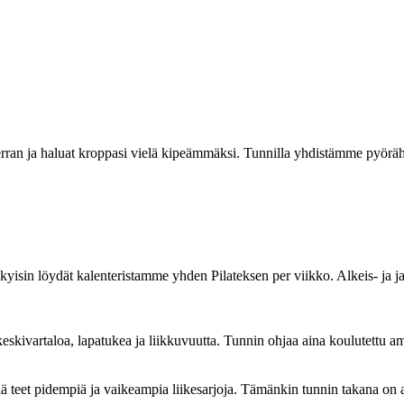
erran ja haluat kroppasi vielä kipeämmäksi. Tunnilla yhdistämme pyörähdy
yisin löydät kalenteristamme yhden Pilateksen per viikko. Alkeis- ja ja
n keskivartaloa, lapatukea ja liikkuvuutta. Tunnin ohjaa aina koulutettu a
lä teet pidempiä ja vaikeampia liikesarjoja. Tämänkin tunnin takana on a