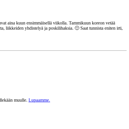
htuvat aina kuun ensimmäisellä viikolla. Tammikuun koreon vetää
liikkeiden yhdistelyä ja poskilihaksia. 🙂 Saat tunnista eniten irti,
ellekään muulle.
Lupaamme.