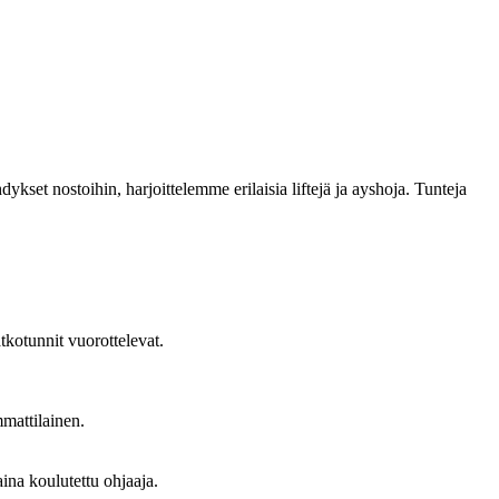
kset nostoihin, harjoittelemme erilaisia liftejä ja ayshoja. Tunteja
tkotunnit vuorottelevat.
mmattilainen.
ina koulutettu ohjaaja.