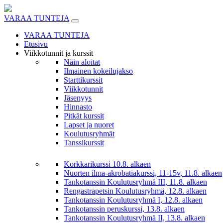
Skip
to
VARAA TUNTEJA
content
VARAA TUNTEJA
Etusivu
Viikkotunnit ja kurssit
Näin aloitat
Ilmainen kokeilujakso
Starttikurssit
Viikkotunnit
Jäsenyys
Hinnasto
Pitkät kurssit
Lapset ja nuoret
Koulutusryhmät
Tanssikurssit
Korkkarikurssi 10.8. alkaen
Nuorten ilma-akrobatiakurssi, 11-15v, 11.8. alkaen
Tankotanssin Koulutusryhmä III, 11.8. alkaen
Rengastrapetsin Koulutusryhmä, 12.8. alkaen
Tankotanssin Koulutusryhmä I, 12.8. alkaen
Tankotanssin peruskurssi, 13.8. alkaen
Tankotanssin Koulutusryhmä II, 13.8. alkaen