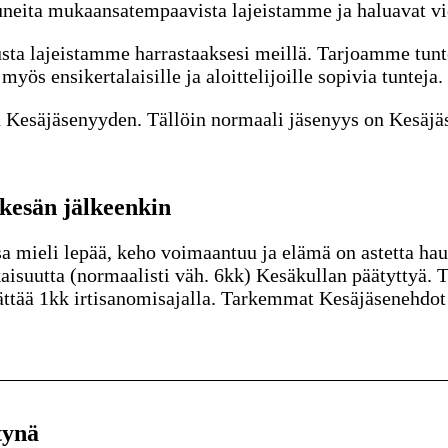
tuneita mukaansatempaavista lajeistamme ja haluavat vie
sta lajeistamme harrastaaksesi meillä. Tarjoamme tunte
 myös ensikertalaisille ja aloittelijoille sopivia tunteja
Kesäjäsenyyden. Tällöin normaali jäsenyys on Kesäjäse
 kesän jälkeenkin
a mieli lepää, keho voimaantuu ja elämä on astetta h
isuutta (normaalisti väh. 6kk) Kesäkullan päätyttyä. 
päättää 1kk irtisanomisajalla. Tarkemmat Kesäjäsenehdo
tynä