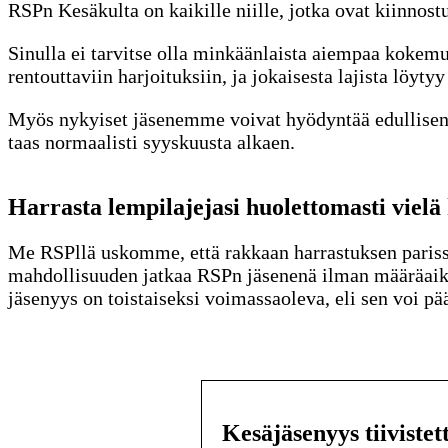
RSPn Kesäkulta on kaikille niille, jotka ovat kiinnos
Sinulla ei tarvitse olla minkäänlaista aiempaa kokemu
rentouttaviin harjoituksiin, ja jokaisesta lajista löytyy
Myös nykyiset jäsenemme voivat hyödyntää edullisen 
taas normaalisti syyskuusta alkaen.
Harrasta lempilajejasi huolettomasti vielä
Me RSPllä uskomme, että rakkaan harrastuksen pariss
mahdollisuuden jatkaa RSPn jäsenenä ilman määräaika
jäsenyys on toistaiseksi voimassaoleva, eli sen voi 
Kesäjäsenyys tiivistet