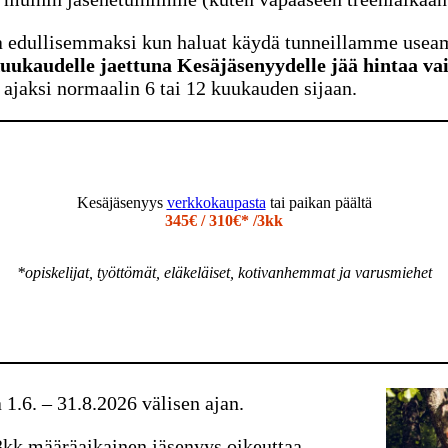
ia edullisemmaksi kun haluat käydä tunneillamme useamm
uukaudelle jaettuna Kesäjäsenyydelle jää hintaa va
k ajaksi normaalin 6 tai 12 kuukauden sijaan.
Kesäjäsenyys
verkkokaupasta
tai paikan päältä
345€ / 310€* /3kk
*opiskelijat, työttömät, eläkeläiset, kotivanhemmat ja varusmiehet
1.6. – 31.8.2026 välisen ajan.
 3kk määräaikainen jäsenyys oikeuttaa