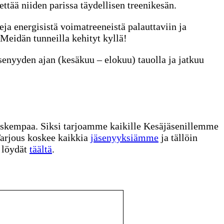
ttää niiden parissa täydellisen treenikesän.
ja energisistä voimatreeneistä palauttaviin ja
. Meidän tunneilla kehityt kyllä!
nyyden ajan (kesäkuu – elokuu) tauolla ja jatkuu
auskempaa. Siksi tarjoamme kaikille Kesäjäsenillemme
Tarjous koskee kaikkia
jäsenyyksiämme
ja tällöin
t löydät
täältä
.