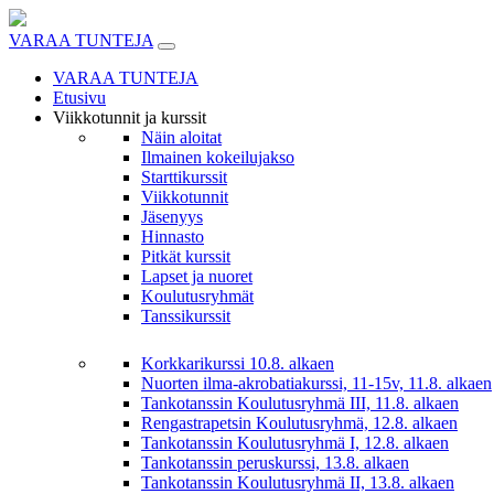
Skip
to
VARAA TUNTEJA
content
VARAA TUNTEJA
Etusivu
Viikkotunnit ja kurssit
Näin aloitat
Ilmainen kokeilujakso
Starttikurssit
Viikkotunnit
Jäsenyys
Hinnasto
Pitkät kurssit
Lapset ja nuoret
Koulutusryhmät
Tanssikurssit
Korkkarikurssi 10.8. alkaen
Nuorten ilma-akrobatiakurssi, 11-15v, 11.8. alkaen
Tankotanssin Koulutusryhmä III, 11.8. alkaen
Rengastrapetsin Koulutusryhmä, 12.8. alkaen
Tankotanssin Koulutusryhmä I, 12.8. alkaen
Tankotanssin peruskurssi, 13.8. alkaen
Tankotanssin Koulutusryhmä II, 13.8. alkaen