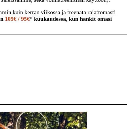
in kuin kerran viikossa ja treenata rajattomasti
in
105€ / 95€
* kuukaudessa
,
kun hankit omasi