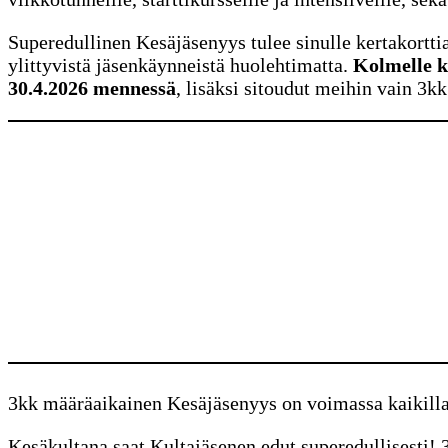
Superedullinen Kesäjäsenyys tulee sinulle kertakortt
ylittyvistä jäsenkäynneistä huolehtimatta.
Kolmelle k
30.4.2026 mennessä
, lisäksi sitoudut meihin vain 3k
3kk määräaikainen Kesäjäsenyys on voimassa kaikilla 
Kesäkultana saat Kultajäsenen edut superedullisesti!