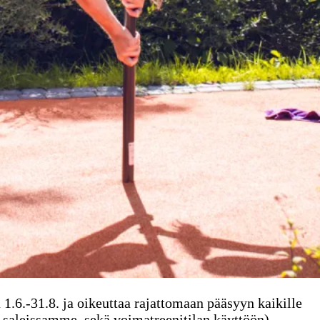
.6.-31.8. ja oikeuttaa rajattomaan pääsyyn kaikille
n saleissamme, sekä voimatreenitilan käyttöön).