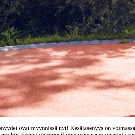
nyydet ovat myynnissä nyt! Kesäjäsenyys on voimassa 1
sekä muihin jäsenetuihimme (kuten vapaaseen treeniaikaa