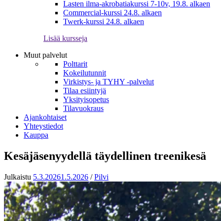
Lasten ilma-akrobatiakurssi 7-10v, 19.8. alkaen
Commercial-kurssi 24.8. alkaen
Twerk-kurssi 24.8. alkaen
Lisää kursseja
Muut palvelut
Polttarit
Kokeilutunnit
Virkistys- ja TYHY -palvelut
Tilaa esiintyjä
Yksityisopetus
Tilavuokraus
Ajankohtaiset
Yhteystiedot
Kauppa
Kesäjäsenyydellä täydellinen treenikesä
Julkaistu
5.3.2026
1.5.2026
/
Pilvi