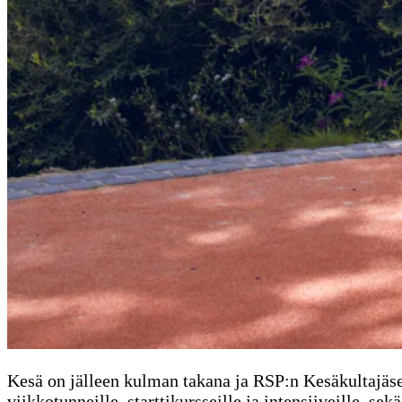
Kesä on jälleen kulman takana ja RSP:n Kesäkultajäse
viikkotunneille, starttikursseille ja intensiiveille, 