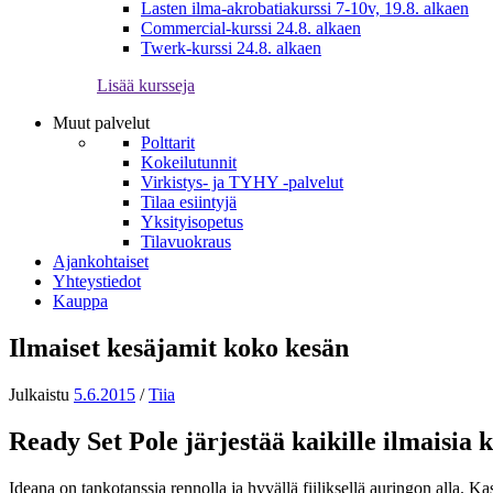
Lasten ilma-akrobatiakurssi 7-10v, 19.8. alkaen
Commercial-kurssi 24.8. alkaen
Twerk-kurssi 24.8. alkaen
Lisää kursseja
Muut palvelut
Polttarit
Kokeilutunnit
Virkistys- ja TYHY -palvelut
Tilaa esiintyjä
Yksityisopetus
Tilavuokraus
Ajankohtaiset
Yhteystiedot
Kauppa
Ilmaiset kesäjamit koko kesän
Julkaistu
5.6.2015
/
Tiia
Ready Set Pole järjestää kaikille ilmaisia
Ideana on tankotanssia rennolla ja hyvällä fiiliksellä auringon alla. 