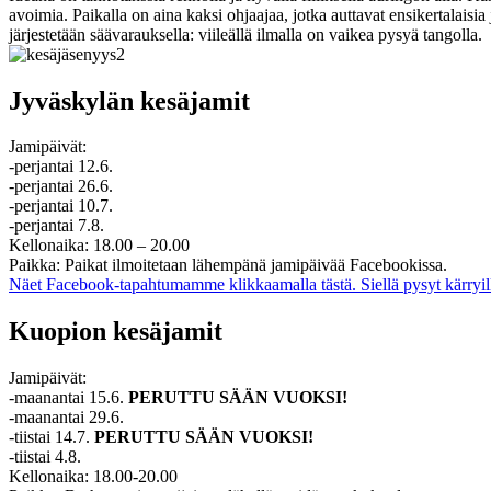
avoimia. Paikalla on aina kaksi ohjaajaa, jotka auttavat ensikertalaisi
järjestetään säävarauksella: viileällä ilmalla on vaikea pysyä tangolla.
Jyväskylän kesäjamit
Jamipäivät:
-perjantai 12.6.
-perjantai 26.6.
-perjantai 10.7.
-perjantai 7.8.
Kellonaika: 18.00 – 20.00
Paikka: Paikat ilmoitetaan lähempänä jamipäivää Facebookissa.
Näet Facebook-tapahtumamme klikkaamalla tästä. Siellä pysyt kärryill
Kuopion kesäjamit
Jamipäivät:
-maanantai 15.6.
PERUTTU SÄÄN VUOKSI!
-maanantai 29.6.
-tiistai 14.7.
PERUTTU SÄÄN VUOKSI!
-tiistai 4.8.
Kellonaika: 18.00-20.00