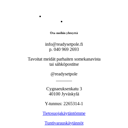
Ota meihin yhteyttä
info@readysetpole.fi
p. 040 969 2693
Tavoitat meidät parhaiten somekanavista
tai sähköpostitse
@readysetpole
_______
Cygnaeuksenkatu 3
40100 Jyväskylä
Y-tunnus: 2265314-1
Tietosuojakäytäntömme
Tuntivarauskäytännöt