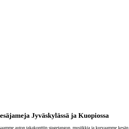
 kesäjameja Jyväskylässä ja Kuopiossa
Kasaamme auton takakonttiin stagetangon, musiikkia ja kurvaamme kesän a