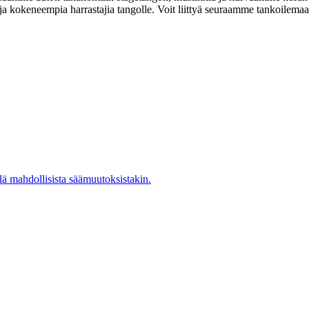
a ja kokeneempia harrastajia tangolle. Voit liittyä seuraamme tankoilema
ä mahdollisista säämuutoksistakin.