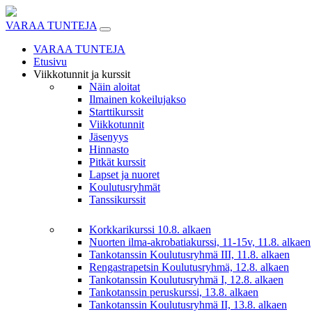
Skip
to
VARAA TUNTEJA
content
VARAA TUNTEJA
Etusivu
Viikkotunnit ja kurssit
Näin aloitat
Ilmainen kokeilujakso
Starttikurssit
Viikkotunnit
Jäsenyys
Hinnasto
Pitkät kurssit
Lapset ja nuoret
Koulutusryhmät
Tanssikurssit
Korkkarikurssi 10.8. alkaen
Nuorten ilma-akrobatiakurssi, 11-15v, 11.8. alkaen
Tankotanssin Koulutusryhmä III, 11.8. alkaen
Rengastrapetsin Koulutusryhmä, 12.8. alkaen
Tankotanssin Koulutusryhmä I, 12.8. alkaen
Tankotanssin peruskurssi, 13.8. alkaen
Tankotanssin Koulutusryhmä II, 13.8. alkaen