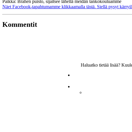
Paikka: Brahen puisto, sijaitsee lähellä meidän tankokouluamme
Näet Facebook-tapahtumamme klikkaamalla tästä. Siellä pysyt kärryill
Kommentit
Haluatko tietää lisää? Kuu