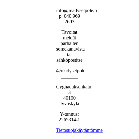
info@readysetpole.fi
p. 040 969
2693
Tavoitat
meidät
parhaiten
somekanavista
tai
sähköpostitse
@readysetpole
_______
Cygnaeuksenkatu
3
40100
Jyväskylä
Y-tunnus:
2265314-1
Tietosuojakäytäntömme