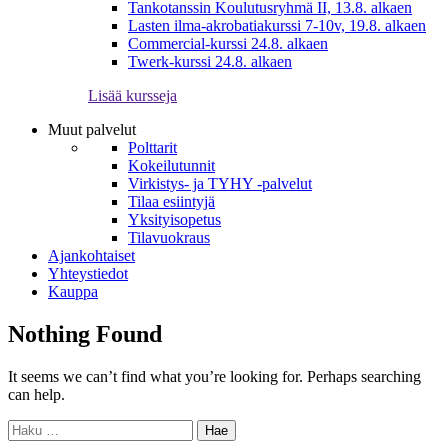
Tankotanssin Koulutusryhmä II, 13.8. alkaen
Lasten ilma-akrobatiakurssi 7-10v, 19.8. alkaen
Commercial-kurssi 24.8. alkaen
Twerk-kurssi 24.8. alkaen
Lisää kursseja
Muut palvelut
Polttarit
Kokeilutunnit
Virkistys- ja TYHY -palvelut
Tilaa esiintyjä
Yksityisopetus
Tilavuokraus
Ajankohtaiset
Yhteystiedot
Kauppa
Nothing Found
It seems we can’t find what you’re looking for. Perhaps searching
can help.
Haku: