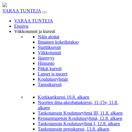
Skip
to
VARAA TUNTEJA
content
VARAA TUNTEJA
Etusivu
Viikkotunnit ja kurssit
Näin aloitat
Ilmainen kokeilujakso
Starttikurssit
Viikkotunnit
Jäsenyys
Hinnasto
Pitkät kurssit
Lapset ja nuoret
Koulutusryhmät
Tanssikurssit
Korkkarikurssi 10.8. alkaen
Nuorten ilma-akrobatiakurssi, 11-15v, 11.8.
alkaen
Tankotanssin Koulutusryhmä III, 11.8. alkaen
Rengastrapetsin Koulutusryhmä, 12.8. alkaen
Tankotanssin Koulutusryhmä I, 12.8. alkaen
Tankotanssin peruskurssi, 13.8. alkaen