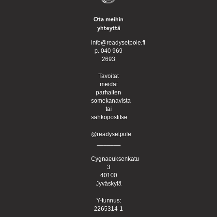
Ota meihin
yhteyttä
info@readysetpole.fi
p. 040 969
2693
Tavoitat
meidät
parhaiten
somekanavista
tai
sähköpostitse
@readysetpole
_______
Cygnaeuksenkatu
3
40100
Jyväskylä
Y-tunnus:
2265314-1