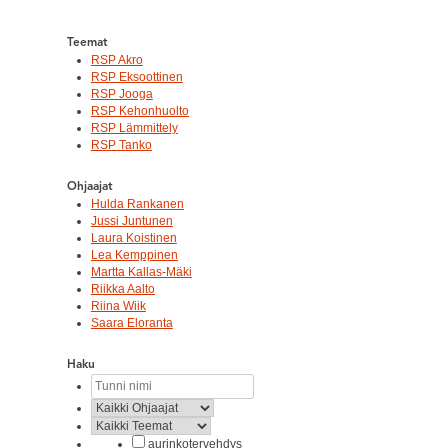
Teemat
RSP Akro
RSP Eksoottinen
RSP Jooga
RSP Kehonhuolto
RSP Lämmittely
RSP Tanko
Ohjaajat
Hulda Rankanen
Jussi Juntunen
Laura Koistinen
Lea Kemppinen
Martta Kallas-Mäki
Riikka Aalto
Riina Wiik
Saara Eloranta
Haku
aurinkotervehdys