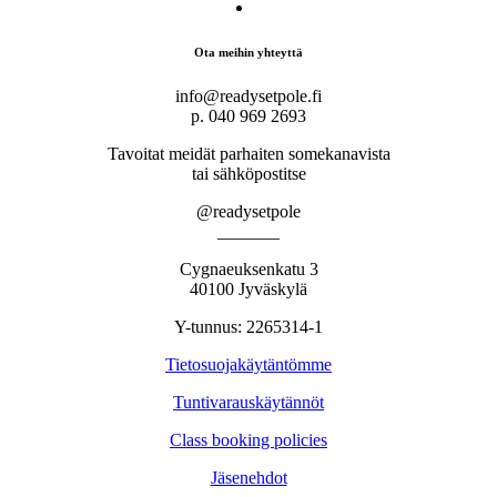
Ota meihin yhteyttä
info@readysetpole.fi
p. 040 969 2693
Tavoitat meidät parhaiten somekanavista
tai sähköpostitse
@readysetpole
_______
Cygnaeuksenkatu 3
40100 Jyväskylä
Y-tunnus: 2265314-1
Tietosuojakäytäntömme
Tuntivarauskäytännöt
Class booking policies
Jäsenehdot