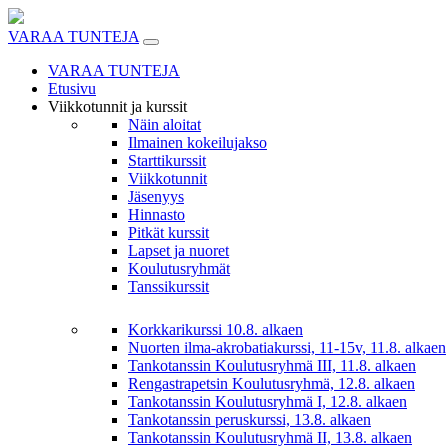
Skip
to
VARAA TUNTEJA
content
VARAA TUNTEJA
Etusivu
Viikkotunnit ja kurssit
Näin aloitat
Ilmainen kokeilujakso
Starttikurssit
Viikkotunnit
Jäsenyys
Hinnasto
Pitkät kurssit
Lapset ja nuoret
Koulutusryhmät
Tanssikurssit
Korkkarikurssi 10.8. alkaen
Nuorten ilma-akrobatiakurssi, 11-15v, 11.8. alkaen
Tankotanssin Koulutusryhmä III, 11.8. alkaen
Rengastrapetsin Koulutusryhmä, 12.8. alkaen
Tankotanssin Koulutusryhmä I, 12.8. alkaen
Tankotanssin peruskurssi, 13.8. alkaen
Tankotanssin Koulutusryhmä II, 13.8. alkaen