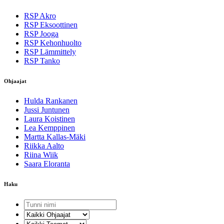
RSP Akro
RSP Eksoottinen
RSP Jooga
RSP Kehonhuolto
RSP Lämmittely
RSP Tanko
Ohjaajat
Hulda Rankanen
Jussi Juntunen
Laura Koistinen
Lea Kemppinen
Martta Kallas-Mäki
Riikka Aalto
Riina Wiik
Saara Eloranta
Haku