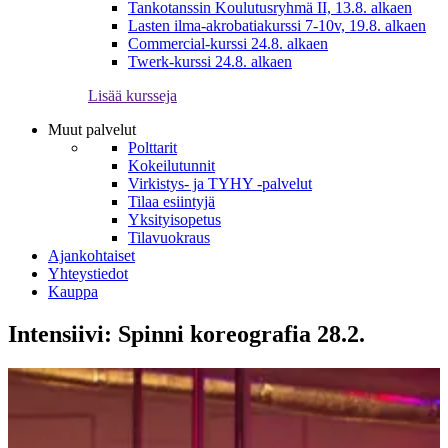
Tankotanssin Koulutusryhmä II, 13.8. alkaen
Lasten ilma-akrobatiakurssi 7-10v, 19.8. alkaen
Commercial-kurssi 24.8. alkaen
Twerk-kurssi 24.8. alkaen
Lisää kursseja
Muut palvelut
Polttarit
Kokeilutunnit
Virkistys- ja TYHY -palvelut
Tilaa esiintyjä
Yksityisopetus
Tilavuokraus
Ajankohtaiset
Yhteystiedot
Kauppa
Intensiivi: Spinni koreografia 28.2.