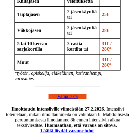
Kultajäsen
veloituksetta
2 jäsenkäyntiä
Tuplajäsen
25€
tai
2 jäsenkäyntiä
Viikkojäsen
28€
tai
5 tai 10 kerran
2 rastia
31€ /
sarjakortilla
kortilta
tai
28€*
31€ /
Muut
28€*
*työtön, opiskelija, eläkeläinen, kotivanhempi,
varusmies
Varaa tästä
Ilmoittaudu intensiiville viimeistään 27.2.2026.
Intensiivi
toteutetaan, mikäli ilmoittautuneita on vähintään 6. Mahdollisesta
peruuntumisesta ilmoitamme 8h ennen intensiivin alkua
tekstiviestitse.
Huomaathan, että varaus on sitova.
Täältä löydät varausehdot
.