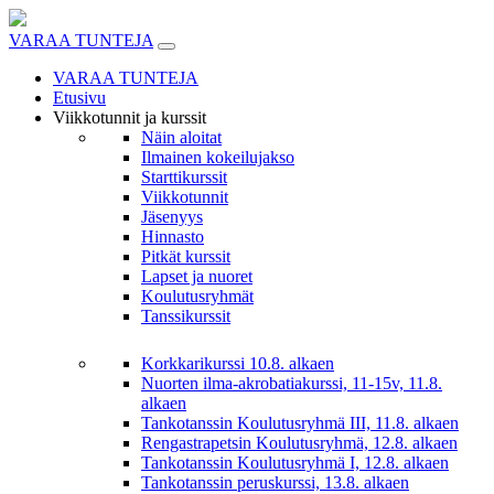
Skip
to
VARAA TUNTEJA
content
VARAA TUNTEJA
Etusivu
Viikkotunnit ja kurssit
Näin aloitat
Ilmainen kokeilujakso
Starttikurssit
Viikkotunnit
Jäsenyys
Hinnasto
Pitkät kurssit
Lapset ja nuoret
Koulutusryhmät
Tanssikurssit
Korkkarikurssi 10.8. alkaen
Nuorten ilma-akrobatiakurssi, 11-15v, 11.8.
alkaen
Tankotanssin Koulutusryhmä III, 11.8. alkaen
Rengastrapetsin Koulutusryhmä, 12.8. alkaen
Tankotanssin Koulutusryhmä I, 12.8. alkaen
Tankotanssin peruskurssi, 13.8. alkaen