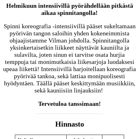
Helmikuun intensiivillä pyörähdellään pitkästä
aikaa spinnitangolla!
Spinni koreografia -intensiivillä pääset sukeltamaan
pyörivän tangon saloihin yhden kokeneimmista
ohjaajistamme Vilman johdolla. Spinnitangolla
yksinkertaisetkin liikkeet näyttävät kauniilta ja
sulavilta, joten sinun ei tarvitse osata hurjia
temppuja tai monimutkaisia liikesarjoja luodaksesi
upeaa liikettä! Intensiivillä harjoitellaan koreografia
pyörivää tankoa, sekä lattiaa monipuolisesti
hyödyntäen. Täällä pääset keskittymään musiikkiin,
sekä kauniisiin linjauksiin!
Tervetuloa tanssimaan!
Hinnasto