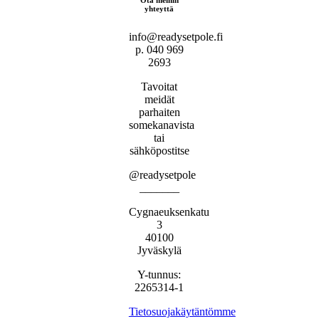
yhteyttä
info@readysetpole.fi
p. 040 969
2693
Tavoitat
meidät
parhaiten
somekanavista
tai
sähköpostitse
@readysetpole
_______
Cygnaeuksenkatu
3
40100
Jyväskylä
Y-tunnus:
2265314-1
Tietosuojakäytäntömme